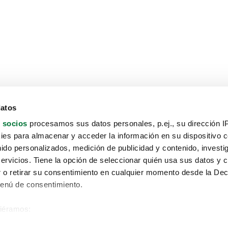
datos
 socios
procesamos sus datos personales, p.ej., su dirección I
es para almacenar y acceder la información en su dispositivo co
nido personalizados, medición de publicidad y contenido, investi
servicios. Tiene la opción de seleccionar quién usa sus datos y 
 o retirar su consentimiento en cualquier momento desde la Dec
Menú de consentimiento.
siéramos:
Aviso protección de datos
 sobre su ubicación geográfica que puede tener una precisión de