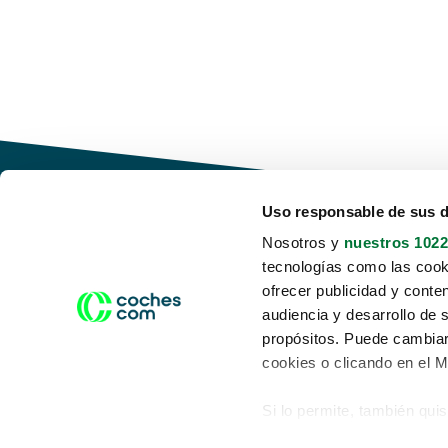
Uso responsable de sus 
Nosotros y
nuestros 1022
tecnologías como las cooki
Conduce tu futuro,
ofrecer publicidad y conte
desata tu movilidad
audiencia y desarrollo de 
propósitos. Puede cambiar
cookies o clicando en el 
Si lo permite, también qui
Acerca de nosotros
Aviso legal
Recopilar información