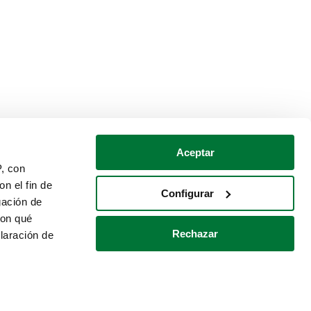
Aceptar
P, con
n el fin de
Configurar
gación de
con qué
Rechazar
laración de
Política de cookies
Contacto
 varios metros