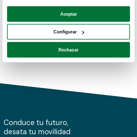
Coches de segunda mano
Si lo permite, también quisiéramos:
Aceptar
Recopilar información sobre su ubicación geográfica
Coches de km0
que puede tener una precisión de varios metros
Configurar
Coches de renting
Identificar su dispositivo analizándolo activamente
para buscar características específicas (huellas
Rechazar
digitales)
Obtenga más información sobre cómo se procesan sus
datos personales y establezca sus preferencias en la
sección de datos
. Puede cambiar o retirar su
consentimiento en cualquier momento en la Declaración
de cookies.
Las cookies de este sitio web se usan para personalizar
el contenido y los anuncios, ofrecer funciones de redes
sociales y analizar el tráfico. Además, compartimos
Conduce tu futuro,
información sobre el uso que haga del sitio web con
desata tu movilidad
nuestros partners de redes sociales, publicidad y análisis