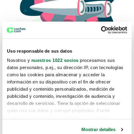
Uso responsable de sus datos
Nosotros y
nuestros 1022 socios
procesamos sus
datos personales, p.ej., su dirección IP, con tecnologías
como las cookies para almacenar y acceder la
Lo sentimos, no sabemos como
información en su dispositivo con el fin de ofrecer
te hemos traido hasta aquí.
publicidad y contenido personalizados, medición de
publicidad y contenido, investigación de audiencia y
desarrollo de servicios. Tiene la opción de seleccionar
Pero puedes encontrar el coche que estás
quién usa sus datos y con qué propósitos. Puede
buscando en alguno de estos enlaces:
cambiar o retirar su consentimiento en cualquier
momento desde la Declaración de cookies o clicando en
Coches nuevos
Mostrar detalles
el Menú de consentimiento.