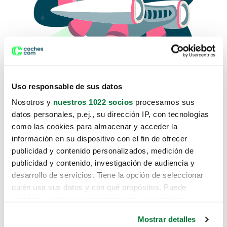
Uso responsable de sus datos
Nosotros y
nuestros 1022 socios
procesamos sus
datos personales, p.ej., su dirección IP, con tecnologías
como las cookies para almacenar y acceder la
Lo sentimos, no sabemos como
información en su dispositivo con el fin de ofrecer
te hemos traido hasta aquí.
publicidad y contenido personalizados, medición de
publicidad y contenido, investigación de audiencia y
desarrollo de servicios. Tiene la opción de seleccionar
Pero puedes encontrar el coche que estás
quién usa sus datos y con qué propósitos. Puede
buscando en alguno de estos enlaces:
cambiar o retirar su consentimiento en cualquier
momento desde la Declaración de cookies o clicando en
Coches nuevos
Mostrar detalles
el Menú de consentimiento.