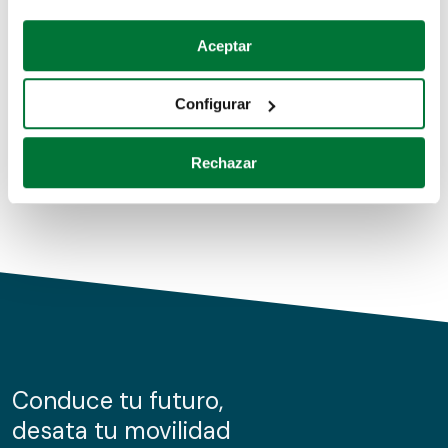
Coches de segunda mano
Si lo permite, también quisiéramos:
Aceptar
Recopilar información sobre su ubicación geográfica
Coches de km0
que puede tener una precisión de varios metros
Configurar
Coches de renting
Identificar su dispositivo analizándolo activamente
para buscar características específicas (huellas
Rechazar
digitales)
Obtenga más información sobre cómo se procesan sus
datos personales y establezca sus preferencias en la
sección de datos
. Puede cambiar o retirar su
consentimiento en cualquier momento en la Declaración
de cookies.
Las cookies de este sitio web se usan para personalizar
el contenido y los anuncios, ofrecer funciones de redes
sociales y analizar el tráfico. Además, compartimos
Conduce tu futuro,
información sobre el uso que haga del sitio web con
desata tu movilidad
nuestros partners de redes sociales, publicidad y análisis