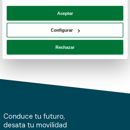
Coches de segunda mano
Si lo permite, también quisiéramos:
Aceptar
Recopilar información sobre su ubicación geográfica
Coches de km0
que puede tener una precisión de varios metros
Configurar
Coches de renting
Identificar su dispositivo analizándolo activamente
para buscar características específicas (huellas
Rechazar
digitales)
Obtenga más información sobre cómo se procesan sus
datos personales y establezca sus preferencias en la
sección de datos
. Puede cambiar o retirar su
consentimiento en cualquier momento en la Declaración
de cookies.
Las cookies de este sitio web se usan para personalizar
el contenido y los anuncios, ofrecer funciones de redes
sociales y analizar el tráfico. Además, compartimos
Conduce tu futuro,
información sobre el uso que haga del sitio web con
desata tu movilidad
nuestros partners de redes sociales, publicidad y análisis