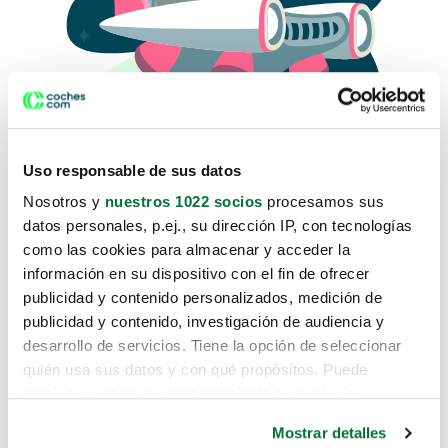
Uso responsable de sus datos
Nosotros y
nuestros 1022 socios
procesamos sus
datos personales, p.ej., su dirección IP, con tecnologías
como las cookies para almacenar y acceder la
Lo sentimos, no sabemos como
información en su dispositivo con el fin de ofrecer
te hemos traido hasta aquí.
publicidad y contenido personalizados, medición de
publicidad y contenido, investigación de audiencia y
desarrollo de servicios. Tiene la opción de seleccionar
Pero puedes encontrar el coche que estás
quién usa sus datos y con qué propósitos. Puede
buscando en alguno de estos enlaces:
cambiar o retirar su consentimiento en cualquier
momento desde la Declaración de cookies o clicando en
Coches nuevos
Mostrar detalles
el Menú de consentimiento.