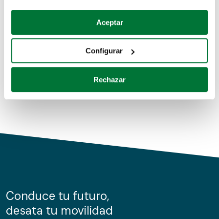
Coches de segunda mano
Si lo permite, también quisiéramos:
Aceptar
Recopilar información sobre su ubicación geográfica
Coches de km0
que puede tener una precisión de varios metros
Configurar
Coches de renting
Identificar su dispositivo analizándolo activamente
para buscar características específicas (huellas
Rechazar
digitales)
Obtenga más información sobre cómo se procesan sus
datos personales y establezca sus preferencias en la
sección de datos
. Puede cambiar o retirar su
consentimiento en cualquier momento en la Declaración
de cookies.
Las cookies de este sitio web se usan para personalizar
el contenido y los anuncios, ofrecer funciones de redes
sociales y analizar el tráfico. Además, compartimos
Conduce tu futuro,
información sobre el uso que haga del sitio web con
desata tu movilidad
nuestros partners de redes sociales, publicidad y análisis