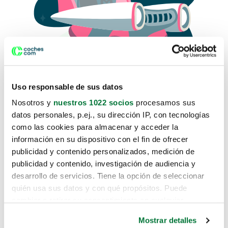
Uso responsable de sus datos
Nosotros y
nuestros 1022 socios
procesamos sus
datos personales, p.ej., su dirección IP, con tecnologías
como las cookies para almacenar y acceder la
Lo sentimos, no sabemos como
información en su dispositivo con el fin de ofrecer
te hemos traido hasta aquí.
publicidad y contenido personalizados, medición de
publicidad y contenido, investigación de audiencia y
desarrollo de servicios. Tiene la opción de seleccionar
Pero puedes encontrar el coche que estás
quién usa sus datos y con qué propósitos. Puede
buscando en alguno de estos enlaces:
cambiar o retirar su consentimiento en cualquier
momento desde la Declaración de cookies o clicando en
Coches nuevos
Mostrar detalles
el Menú de consentimiento.