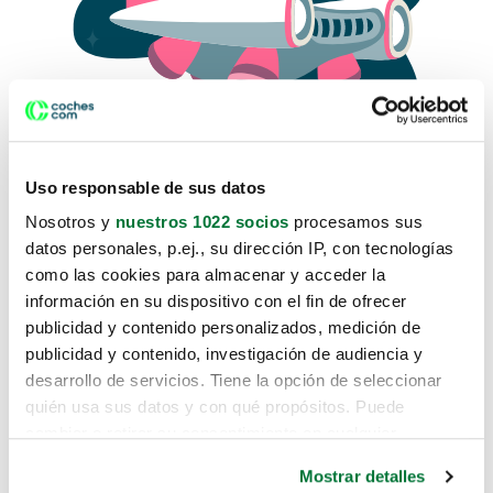
Uso responsable de sus datos
Nosotros y
nuestros 1022 socios
procesamos sus
datos personales, p.ej., su dirección IP, con tecnologías
como las cookies para almacenar y acceder la
Lo sentimos, no sabemos como
información en su dispositivo con el fin de ofrecer
te hemos traido hasta aquí.
publicidad y contenido personalizados, medición de
publicidad y contenido, investigación de audiencia y
desarrollo de servicios. Tiene la opción de seleccionar
Pero puedes encontrar el coche que estás
quién usa sus datos y con qué propósitos. Puede
buscando en alguno de estos enlaces:
cambiar o retirar su consentimiento en cualquier
momento desde la Declaración de cookies o clicando en
Coches nuevos
Mostrar detalles
el Menú de consentimiento.