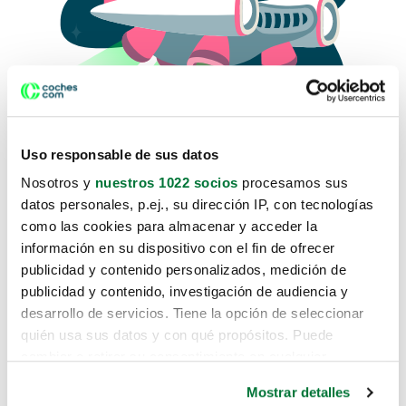
Uso responsable de sus datos
Nosotros y
nuestros 1022 socios
procesamos sus
datos personales, p.ej., su dirección IP, con tecnologías
como las cookies para almacenar y acceder la
Lo sentimos, no sabemos como
información en su dispositivo con el fin de ofrecer
te hemos traido hasta aquí.
publicidad y contenido personalizados, medición de
publicidad y contenido, investigación de audiencia y
desarrollo de servicios. Tiene la opción de seleccionar
Pero puedes encontrar el coche que estás
quién usa sus datos y con qué propósitos. Puede
buscando en alguno de estos enlaces:
cambiar o retirar su consentimiento en cualquier
momento desde la Declaración de cookies o clicando en
Coches nuevos
Mostrar detalles
el Menú de consentimiento.