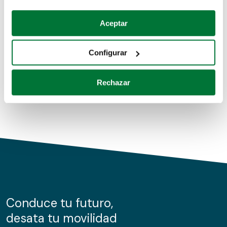
Coches de segunda mano
Si lo permite, también quisiéramos:
Aceptar
Recopilar información sobre su ubicación geográfica
Coches de km0
que puede tener una precisión de varios metros
Configurar
Coches de renting
Identificar su dispositivo analizándolo activamente
para buscar características específicas (huellas
Rechazar
digitales)
Obtenga más información sobre cómo se procesan sus
datos personales y establezca sus preferencias en la
sección de datos
. Puede cambiar o retirar su
consentimiento en cualquier momento en la Declaración
de cookies.
Las cookies de este sitio web se usan para personalizar
el contenido y los anuncios, ofrecer funciones de redes
sociales y analizar el tráfico. Además, compartimos
Conduce tu futuro,
información sobre el uso que haga del sitio web con
desata tu movilidad
nuestros partners de redes sociales, publicidad y análisis