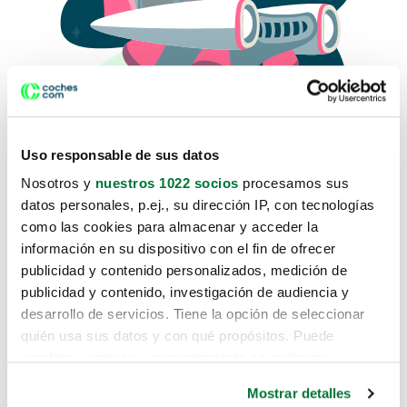
Uso responsable de sus datos
Nosotros y
nuestros 1022 socios
procesamos sus
datos personales, p.ej., su dirección IP, con tecnologías
como las cookies para almacenar y acceder la
Lo sentimos, no sabemos como
información en su dispositivo con el fin de ofrecer
te hemos traido hasta aquí.
publicidad y contenido personalizados, medición de
publicidad y contenido, investigación de audiencia y
desarrollo de servicios. Tiene la opción de seleccionar
Pero puedes encontrar el coche que estás
quién usa sus datos y con qué propósitos. Puede
buscando en alguno de estos enlaces:
cambiar o retirar su consentimiento en cualquier
momento desde la Declaración de cookies o clicando en
Coches nuevos
Mostrar detalles
el Menú de consentimiento.