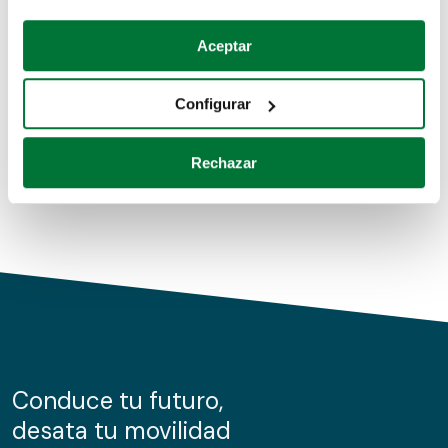
Coches de segunda mano
Si lo permite, también quisiéramos:
Aceptar
Recopilar información sobre su ubicación geográfica
Coches de km0
que puede tener una precisión de varios metros
Configurar
Coches de renting
Identificar su dispositivo analizándolo activamente
para buscar características específicas (huellas
Rechazar
digitales)
Obtenga más información sobre cómo se procesan sus
datos personales y establezca sus preferencias en la
sección de datos
. Puede cambiar o retirar su
consentimiento en cualquier momento en la Declaración
de cookies.
Las cookies de este sitio web se usan para personalizar
el contenido y los anuncios, ofrecer funciones de redes
sociales y analizar el tráfico. Además, compartimos
Conduce tu futuro,
información sobre el uso que haga del sitio web con
desata tu movilidad
nuestros partners de redes sociales, publicidad y análisis