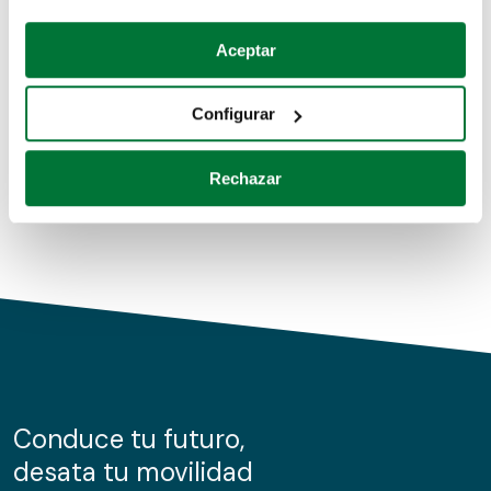
Coches de segunda mano
Si lo permite, también quisiéramos:
Aceptar
Recopilar información sobre su ubicación geográfica
Coches de km0
que puede tener una precisión de varios metros
Configurar
Coches de renting
Identificar su dispositivo analizándolo activamente
para buscar características específicas (huellas
Rechazar
digitales)
Obtenga más información sobre cómo se procesan sus
datos personales y establezca sus preferencias en la
sección de datos
. Puede cambiar o retirar su
consentimiento en cualquier momento en la Declaración
de cookies.
Las cookies de este sitio web se usan para personalizar
el contenido y los anuncios, ofrecer funciones de redes
sociales y analizar el tráfico. Además, compartimos
Conduce tu futuro,
información sobre el uso que haga del sitio web con
desata tu movilidad
nuestros partners de redes sociales, publicidad y análisis