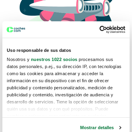
Uso responsable de sus datos
Nosotros y
nuestros 1022 socios
procesamos sus
datos personales, p.ej., su dirección IP, con tecnologías
como las cookies para almacenar y acceder la
Lo sentimos, no sabemos como
información en su dispositivo con el fin de ofrecer
te hemos traido hasta aquí.
publicidad y contenido personalizados, medición de
publicidad y contenido, investigación de audiencia y
desarrollo de servicios. Tiene la opción de seleccionar
Pero puedes encontrar el coche que estás
quién usa sus datos y con qué propósitos. Puede
buscando en alguno de estos enlaces:
cambiar o retirar su consentimiento en cualquier
momento desde la Declaración de cookies o clicando en
Coches nuevos
Mostrar detalles
el Menú de consentimiento.