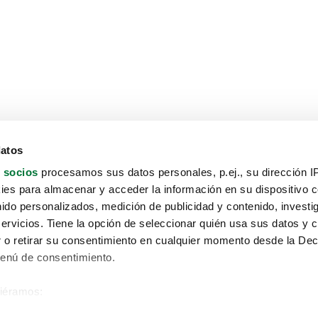
datos
 socios
procesamos sus datos personales, p.ej., su dirección I
es para almacenar y acceder la información en su dispositivo co
nido personalizados, medición de publicidad y contenido, investi
servicios. Tiene la opción de seleccionar quién usa sus datos y 
 o retirar su consentimiento en cualquier momento desde la Dec
Menú de consentimiento.
siéramos:
Aviso protección de datos
 sobre su ubicación geográfica que puede tener una precisión de