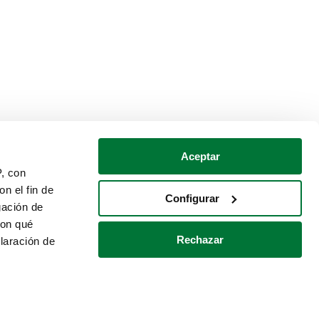
Aceptar
P, con
n el fin de
Configurar
gación de
con qué
Rechazar
laración de
Política de cookies
Contacto
 varios metros