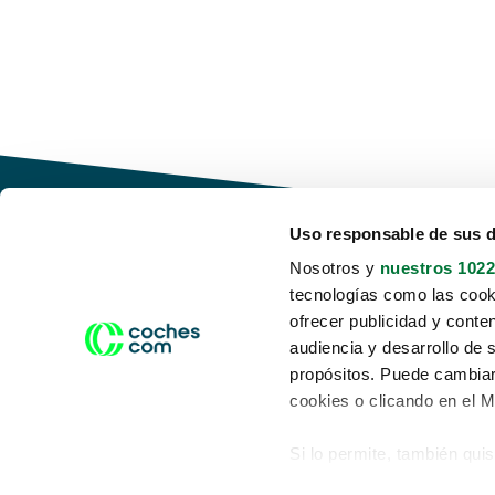
Uso responsable de sus 
Nosotros y
nuestros 1022
tecnologías como las cooki
Conduce tu futuro,
ofrecer publicidad y conte
desata tu movilidad
audiencia y desarrollo de 
propósitos. Puede cambiar
cookies o clicando en el 
Si lo permite, también qui
Acerca de nosotros
Aviso legal
Recopilar información