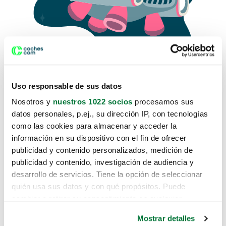
Uso responsable de sus datos
Nosotros y
nuestros 1022 socios
procesamos sus
datos personales, p.ej., su dirección IP, con tecnologías
como las cookies para almacenar y acceder la
Lo sentimos, no sabemos como
información en su dispositivo con el fin de ofrecer
te hemos traido hasta aquí.
publicidad y contenido personalizados, medición de
publicidad y contenido, investigación de audiencia y
desarrollo de servicios. Tiene la opción de seleccionar
Pero puedes encontrar el coche que estás
quién usa sus datos y con qué propósitos. Puede
buscando en alguno de estos enlaces:
cambiar o retirar su consentimiento en cualquier
momento desde la Declaración de cookies o clicando en
Coches nuevos
Mostrar detalles
el Menú de consentimiento.