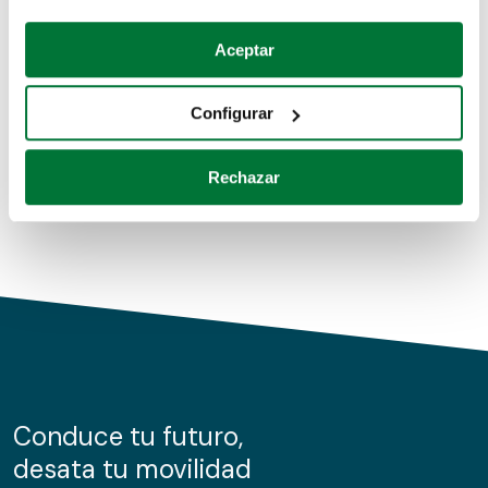
Coches de segunda mano
Si lo permite, también quisiéramos:
Aceptar
Recopilar información sobre su ubicación geográfica
Coches de km0
que puede tener una precisión de varios metros
Configurar
Coches de renting
Identificar su dispositivo analizándolo activamente
para buscar características específicas (huellas
Rechazar
digitales)
Obtenga más información sobre cómo se procesan sus
datos personales y establezca sus preferencias en la
sección de datos
. Puede cambiar o retirar su
consentimiento en cualquier momento en la Declaración
de cookies.
Las cookies de este sitio web se usan para personalizar
el contenido y los anuncios, ofrecer funciones de redes
sociales y analizar el tráfico. Además, compartimos
Conduce tu futuro,
información sobre el uso que haga del sitio web con
desata tu movilidad
nuestros partners de redes sociales, publicidad y análisis