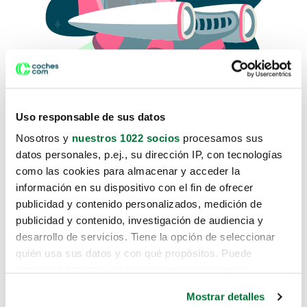
Uso responsable de sus datos
Nosotros y
nuestros 1022 socios
procesamos sus
datos personales, p.ej., su dirección IP, con tecnologías
como las cookies para almacenar y acceder la
Lo sentimos, no sabemos como
información en su dispositivo con el fin de ofrecer
te hemos traido hasta aquí.
publicidad y contenido personalizados, medición de
publicidad y contenido, investigación de audiencia y
desarrollo de servicios. Tiene la opción de seleccionar
Pero puedes encontrar el coche que estás
quién usa sus datos y con qué propósitos. Puede
buscando en alguno de estos enlaces:
cambiar o retirar su consentimiento en cualquier
momento desde la Declaración de cookies o clicando en
Coches nuevos
Mostrar detalles
el Menú de consentimiento.