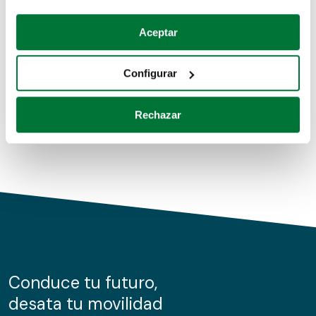
Coches de segunda mano
Si lo permite, también quisiéramos:
Aceptar
Recopilar información sobre su ubicación geográfica
Coches de km0
que puede tener una precisión de varios metros
Configurar
Coches de renting
Identificar su dispositivo analizándolo activamente
para buscar características específicas (huellas
Rechazar
digitales)
Obtenga más información sobre cómo se procesan sus
datos personales y establezca sus preferencias en la
sección de datos
. Puede cambiar o retirar su
consentimiento en cualquier momento en la Declaración
de cookies.
Las cookies de este sitio web se usan para personalizar
el contenido y los anuncios, ofrecer funciones de redes
sociales y analizar el tráfico. Además, compartimos
Conduce tu futuro,
información sobre el uso que haga del sitio web con
desata tu movilidad
nuestros partners de redes sociales, publicidad y análisis