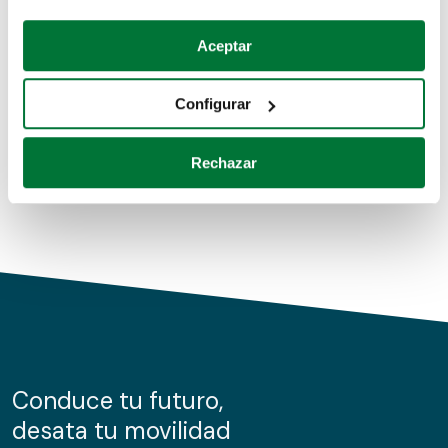
Coches de segunda mano
Si lo permite, también quisiéramos:
Aceptar
Recopilar información sobre su ubicación geográfica
Coches de km0
que puede tener una precisión de varios metros
Configurar
Coches de renting
Identificar su dispositivo analizándolo activamente
para buscar características específicas (huellas
Rechazar
digitales)
Obtenga más información sobre cómo se procesan sus
datos personales y establezca sus preferencias en la
sección de datos
. Puede cambiar o retirar su
consentimiento en cualquier momento en la Declaración
de cookies.
Las cookies de este sitio web se usan para personalizar
el contenido y los anuncios, ofrecer funciones de redes
sociales y analizar el tráfico. Además, compartimos
Conduce tu futuro,
información sobre el uso que haga del sitio web con
desata tu movilidad
nuestros partners de redes sociales, publicidad y análisis