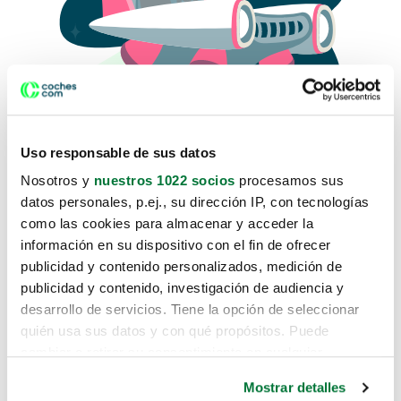
Uso responsable de sus datos
Nosotros y
nuestros 1022 socios
procesamos sus
datos personales, p.ej., su dirección IP, con tecnologías
como las cookies para almacenar y acceder la
Lo sentimos, no sabemos como
información en su dispositivo con el fin de ofrecer
te hemos traido hasta aquí.
publicidad y contenido personalizados, medición de
publicidad y contenido, investigación de audiencia y
desarrollo de servicios. Tiene la opción de seleccionar
Pero puedes encontrar el coche que estás
quién usa sus datos y con qué propósitos. Puede
buscando en alguno de estos enlaces:
cambiar o retirar su consentimiento en cualquier
momento desde la Declaración de cookies o clicando en
Coches nuevos
Mostrar detalles
el Menú de consentimiento.