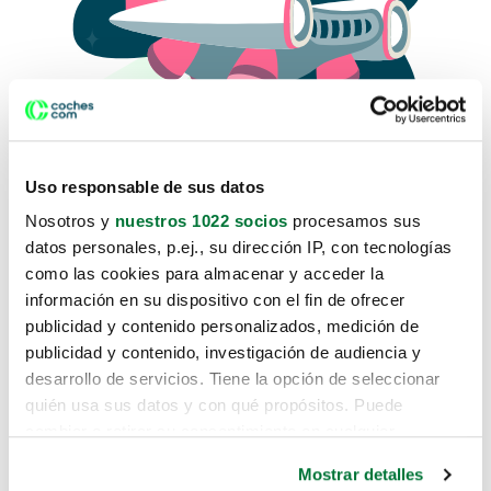
Uso responsable de sus datos
Nosotros y
nuestros 1022 socios
procesamos sus
datos personales, p.ej., su dirección IP, con tecnologías
como las cookies para almacenar y acceder la
Lo sentimos, no sabemos como
información en su dispositivo con el fin de ofrecer
te hemos traido hasta aquí.
publicidad y contenido personalizados, medición de
publicidad y contenido, investigación de audiencia y
desarrollo de servicios. Tiene la opción de seleccionar
Pero puedes encontrar el coche que estás
quién usa sus datos y con qué propósitos. Puede
buscando en alguno de estos enlaces:
cambiar o retirar su consentimiento en cualquier
momento desde la Declaración de cookies o clicando en
Coches nuevos
Mostrar detalles
el Menú de consentimiento.