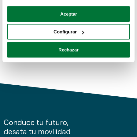
Coches de segunda mano
Si lo permite, también quisiéramos:
Aceptar
Recopilar información sobre su ubicación geográfica
Coches de km0
que puede tener una precisión de varios metros
Configurar
Coches de renting
Identificar su dispositivo analizándolo activamente
para buscar características específicas (huellas
Rechazar
digitales)
Obtenga más información sobre cómo se procesan sus
datos personales y establezca sus preferencias en la
sección de datos
. Puede cambiar o retirar su
consentimiento en cualquier momento en la Declaración
de cookies.
Las cookies de este sitio web se usan para personalizar
el contenido y los anuncios, ofrecer funciones de redes
sociales y analizar el tráfico. Además, compartimos
Conduce tu futuro,
información sobre el uso que haga del sitio web con
desata tu movilidad
nuestros partners de redes sociales, publicidad y análisis