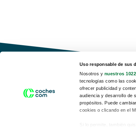
Uso responsable de sus 
Nosotros y
nuestros 1022
tecnologías como las cooki
Conduce tu futuro,
ofrecer publicidad y conte
desata tu movilidad
audiencia y desarrollo de 
propósitos. Puede cambiar
cookies o clicando en el 
Si lo permite, también qui
Acerca de nosotros
Aviso legal
Recopilar información