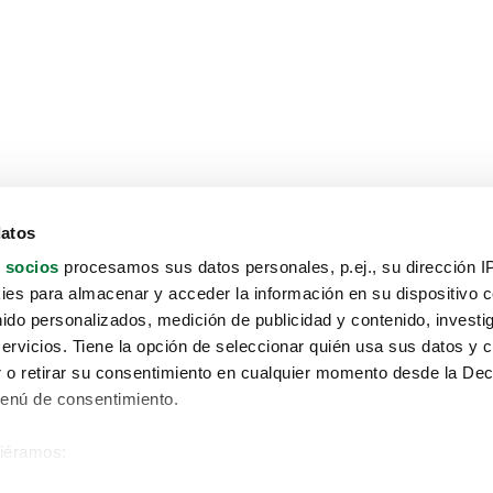
datos
 socios
procesamos sus datos personales, p.ej., su dirección I
es para almacenar y acceder la información en su dispositivo co
nido personalizados, medición de publicidad y contenido, investi
servicios. Tiene la opción de seleccionar quién usa sus datos y 
 o retirar su consentimiento en cualquier momento desde la Dec
Menú de consentimiento.
siéramos:
Aviso protección de datos
 sobre su ubicación geográfica que puede tener una precisión de