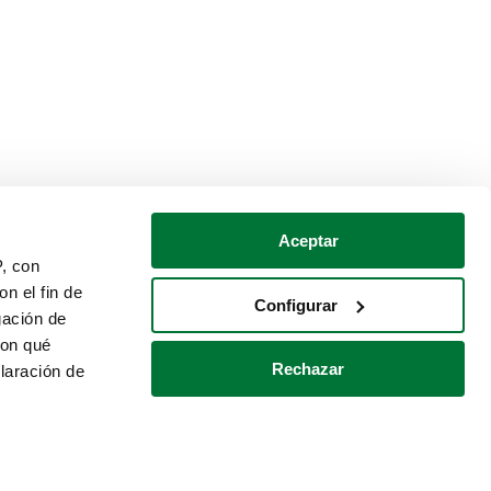
Aceptar
P, con
n el fin de
Configurar
gación de
con qué
Rechazar
laración de
Política de cookies
Contacto
 varios metros