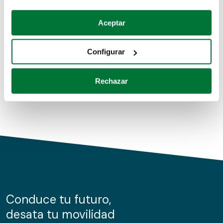
Coches de segunda mano
Si lo permite, también quisiéramos:
Aceptar
Recopilar información sobre su ubicación geográfica
Coches de km0
que puede tener una precisión de varios metros
Configurar
Coches de renting
Identificar su dispositivo analizándolo activamente
para buscar características específicas (huellas
Rechazar
digitales)
Obtenga más información sobre cómo se procesan sus
datos personales y establezca sus preferencias en la
sección de datos
. Puede cambiar o retirar su
consentimiento en cualquier momento en la Declaración
de cookies.
Las cookies de este sitio web se usan para personalizar
el contenido y los anuncios, ofrecer funciones de redes
sociales y analizar el tráfico. Además, compartimos
Conduce tu futuro,
información sobre el uso que haga del sitio web con
desata tu movilidad
nuestros partners de redes sociales, publicidad y análisis