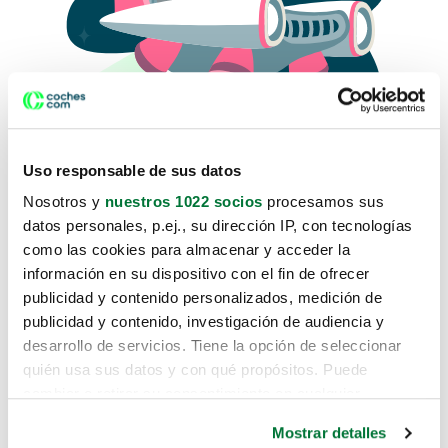
Uso responsable de sus datos
Nosotros y
nuestros 1022 socios
procesamos sus
datos personales, p.ej., su dirección IP, con tecnologías
como las cookies para almacenar y acceder la
Lo sentimos, no sabemos como
información en su dispositivo con el fin de ofrecer
te hemos traido hasta aquí.
publicidad y contenido personalizados, medición de
publicidad y contenido, investigación de audiencia y
desarrollo de servicios. Tiene la opción de seleccionar
Pero puedes encontrar el coche que estás
quién usa sus datos y con qué propósitos. Puede
buscando en alguno de estos enlaces:
cambiar o retirar su consentimiento en cualquier
momento desde la Declaración de cookies o clicando en
Coches nuevos
Mostrar detalles
el Menú de consentimiento.