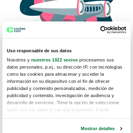
Uso responsable de sus datos
Nosotros y
nuestros 1022 socios
procesamos sus
datos personales, p.ej., su dirección IP, con tecnologías
como las cookies para almacenar y acceder la
Lo sentimos, no sabemos como
información en su dispositivo con el fin de ofrecer
te hemos traido hasta aquí.
publicidad y contenido personalizados, medición de
publicidad y contenido, investigación de audiencia y
desarrollo de servicios. Tiene la opción de seleccionar
Pero puedes encontrar el coche que estás
quién usa sus datos y con qué propósitos. Puede
buscando en alguno de estos enlaces:
cambiar o retirar su consentimiento en cualquier
momento desde la Declaración de cookies o clicando en
Coches nuevos
Mostrar detalles
el Menú de consentimiento.