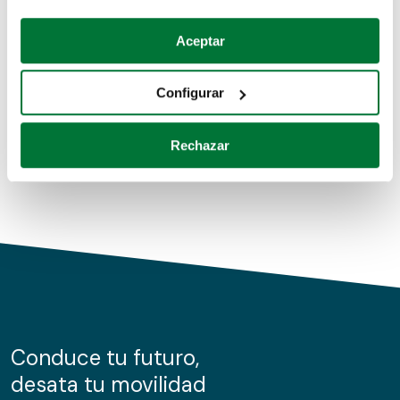
Coches de segunda mano
Si lo permite, también quisiéramos:
Aceptar
Recopilar información sobre su ubicación geográfica
Coches de km0
que puede tener una precisión de varios metros
Configurar
Coches de renting
Identificar su dispositivo analizándolo activamente
para buscar características específicas (huellas
Rechazar
digitales)
Obtenga más información sobre cómo se procesan sus
datos personales y establezca sus preferencias en la
sección de datos
. Puede cambiar o retirar su
consentimiento en cualquier momento en la Declaración
de cookies.
Las cookies de este sitio web se usan para personalizar
el contenido y los anuncios, ofrecer funciones de redes
sociales y analizar el tráfico. Además, compartimos
Conduce tu futuro,
información sobre el uso que haga del sitio web con
desata tu movilidad
nuestros partners de redes sociales, publicidad y análisis