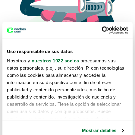
Uso responsable de sus datos
Nosotros y
nuestros 1022 socios
procesamos sus
datos personales, p.ej., su dirección IP, con tecnologías
como las cookies para almacenar y acceder la
Lo sentimos, no sabemos como
información en su dispositivo con el fin de ofrecer
te hemos traido hasta aquí.
publicidad y contenido personalizados, medición de
publicidad y contenido, investigación de audiencia y
desarrollo de servicios. Tiene la opción de seleccionar
Pero puedes encontrar el coche que estás
quién usa sus datos y con qué propósitos. Puede
buscando en alguno de estos enlaces:
cambiar o retirar su consentimiento en cualquier
momento desde la Declaración de cookies o clicando en
Coches nuevos
Mostrar detalles
el Menú de consentimiento.