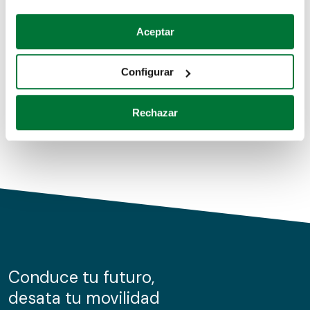
Coches de segunda mano
Si lo permite, también quisiéramos:
Aceptar
Recopilar información sobre su ubicación geográfica
Coches de km0
que puede tener una precisión de varios metros
Configurar
Coches de renting
Identificar su dispositivo analizándolo activamente
para buscar características específicas (huellas
Rechazar
digitales)
Obtenga más información sobre cómo se procesan sus
datos personales y establezca sus preferencias en la
sección de datos
. Puede cambiar o retirar su
consentimiento en cualquier momento en la Declaración
de cookies.
Las cookies de este sitio web se usan para personalizar
el contenido y los anuncios, ofrecer funciones de redes
sociales y analizar el tráfico. Además, compartimos
Conduce tu futuro,
información sobre el uso que haga del sitio web con
desata tu movilidad
nuestros partners de redes sociales, publicidad y análisis