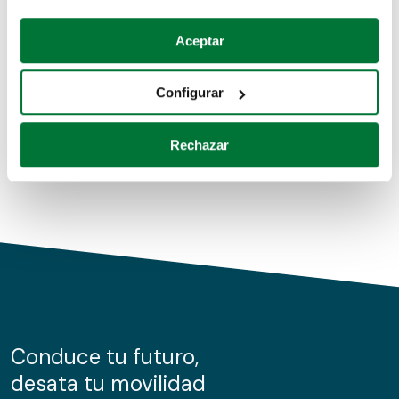
Coches de segunda mano
Si lo permite, también quisiéramos:
Aceptar
Recopilar información sobre su ubicación geográfica
Coches de km0
que puede tener una precisión de varios metros
Configurar
Coches de renting
Identificar su dispositivo analizándolo activamente
para buscar características específicas (huellas
Rechazar
digitales)
Obtenga más información sobre cómo se procesan sus
datos personales y establezca sus preferencias en la
sección de datos
. Puede cambiar o retirar su
consentimiento en cualquier momento en la Declaración
de cookies.
Las cookies de este sitio web se usan para personalizar
el contenido y los anuncios, ofrecer funciones de redes
sociales y analizar el tráfico. Además, compartimos
Conduce tu futuro,
información sobre el uso que haga del sitio web con
desata tu movilidad
nuestros partners de redes sociales, publicidad y análisis