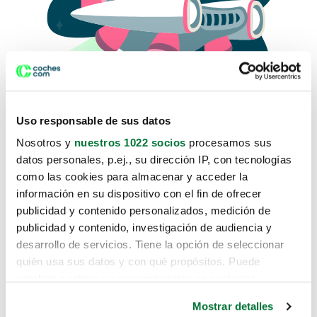
Uso responsable de sus datos
Nosotros y
nuestros 1022 socios
procesamos sus
datos personales, p.ej., su dirección IP, con tecnologías
como las cookies para almacenar y acceder la
Lo sentimos, no sabemos como
información en su dispositivo con el fin de ofrecer
te hemos traido hasta aquí.
publicidad y contenido personalizados, medición de
publicidad y contenido, investigación de audiencia y
desarrollo de servicios. Tiene la opción de seleccionar
Pero puedes encontrar el coche que estás
quién usa sus datos y con qué propósitos. Puede
buscando en alguno de estos enlaces:
cambiar o retirar su consentimiento en cualquier
momento desde la Declaración de cookies o clicando en
Coches nuevos
Mostrar detalles
el Menú de consentimiento.