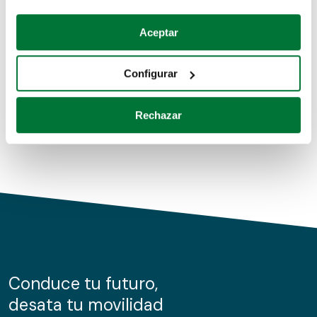
Coches de segunda mano
Si lo permite, también quisiéramos:
Aceptar
Recopilar información sobre su ubicación geográfica
Coches de km0
que puede tener una precisión de varios metros
Configurar
Coches de renting
Identificar su dispositivo analizándolo activamente
para buscar características específicas (huellas
Rechazar
digitales)
Obtenga más información sobre cómo se procesan sus
datos personales y establezca sus preferencias en la
sección de datos
. Puede cambiar o retirar su
consentimiento en cualquier momento en la Declaración
de cookies.
Las cookies de este sitio web se usan para personalizar
el contenido y los anuncios, ofrecer funciones de redes
sociales y analizar el tráfico. Además, compartimos
Conduce tu futuro,
información sobre el uso que haga del sitio web con
desata tu movilidad
nuestros partners de redes sociales, publicidad y análisis