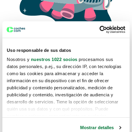
Uso responsable de sus datos
Nosotros y
nuestros 1022 socios
procesamos sus
datos personales, p.ej., su dirección IP, con tecnologías
como las cookies para almacenar y acceder la
Lo sentimos, no sabemos como
información en su dispositivo con el fin de ofrecer
te hemos traido hasta aquí.
publicidad y contenido personalizados, medición de
publicidad y contenido, investigación de audiencia y
desarrollo de servicios. Tiene la opción de seleccionar
Pero puedes encontrar el coche que estás
quién usa sus datos y con qué propósitos. Puede
buscando en alguno de estos enlaces:
cambiar o retirar su consentimiento en cualquier
momento desde la Declaración de cookies o clicando en
Coches nuevos
Mostrar detalles
el Menú de consentimiento.