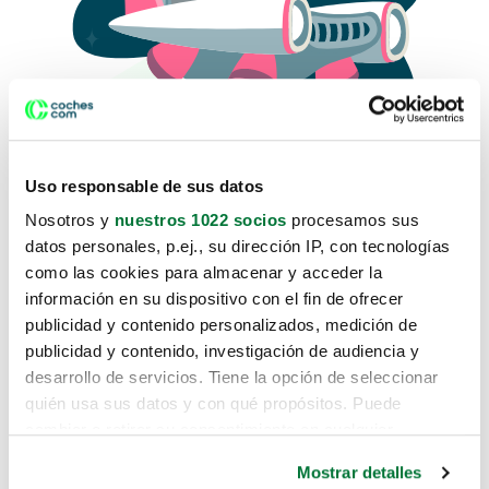
Uso responsable de sus datos
Nosotros y
nuestros 1022 socios
procesamos sus
datos personales, p.ej., su dirección IP, con tecnologías
como las cookies para almacenar y acceder la
Lo sentimos, no sabemos como
información en su dispositivo con el fin de ofrecer
te hemos traido hasta aquí.
publicidad y contenido personalizados, medición de
publicidad y contenido, investigación de audiencia y
desarrollo de servicios. Tiene la opción de seleccionar
Pero puedes encontrar el coche que estás
quién usa sus datos y con qué propósitos. Puede
buscando en alguno de estos enlaces:
cambiar o retirar su consentimiento en cualquier
momento desde la Declaración de cookies o clicando en
Coches nuevos
Mostrar detalles
el Menú de consentimiento.