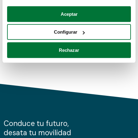
Coches de segunda mano
Si lo permite, también quisiéramos:
Aceptar
Recopilar información sobre su ubicación geográfica
Coches de km0
que puede tener una precisión de varios metros
Configurar
Coches de renting
Identificar su dispositivo analizándolo activamente
para buscar características específicas (huellas
Rechazar
digitales)
Obtenga más información sobre cómo se procesan sus
datos personales y establezca sus preferencias en la
sección de datos
. Puede cambiar o retirar su
consentimiento en cualquier momento en la Declaración
de cookies.
Las cookies de este sitio web se usan para personalizar
el contenido y los anuncios, ofrecer funciones de redes
sociales y analizar el tráfico. Además, compartimos
Conduce tu futuro,
información sobre el uso que haga del sitio web con
desata tu movilidad
nuestros partners de redes sociales, publicidad y análisis