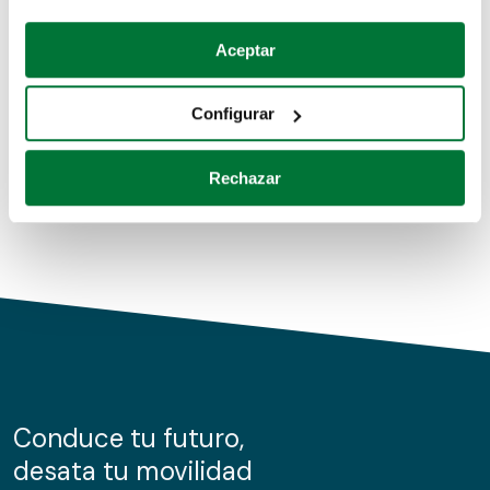
Coches de segunda mano
Si lo permite, también quisiéramos:
Aceptar
Recopilar información sobre su ubicación geográfica
Coches de km0
que puede tener una precisión de varios metros
Configurar
Coches de renting
Identificar su dispositivo analizándolo activamente
para buscar características específicas (huellas
Rechazar
digitales)
Obtenga más información sobre cómo se procesan sus
datos personales y establezca sus preferencias en la
sección de datos
. Puede cambiar o retirar su
consentimiento en cualquier momento en la Declaración
de cookies.
Las cookies de este sitio web se usan para personalizar
el contenido y los anuncios, ofrecer funciones de redes
sociales y analizar el tráfico. Además, compartimos
Conduce tu futuro,
información sobre el uso que haga del sitio web con
desata tu movilidad
nuestros partners de redes sociales, publicidad y análisis