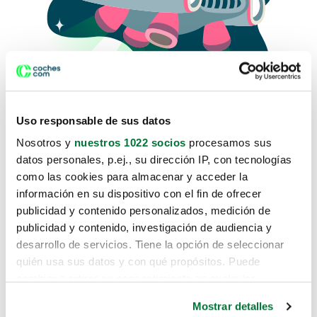
Uso responsable de sus datos
Nosotros y
nuestros 1022 socios
procesamos sus
datos personales, p.ej., su dirección IP, con tecnologías
como las cookies para almacenar y acceder la
Lo sentimos, no sabemos como
información en su dispositivo con el fin de ofrecer
te hemos traido hasta aquí.
publicidad y contenido personalizados, medición de
publicidad y contenido, investigación de audiencia y
desarrollo de servicios. Tiene la opción de seleccionar
Pero puedes encontrar el coche que estás
quién usa sus datos y con qué propósitos. Puede
buscando en alguno de estos enlaces:
cambiar o retirar su consentimiento en cualquier
momento desde la Declaración de cookies o clicando en
Coches nuevos
Mostrar detalles
el Menú de consentimiento.