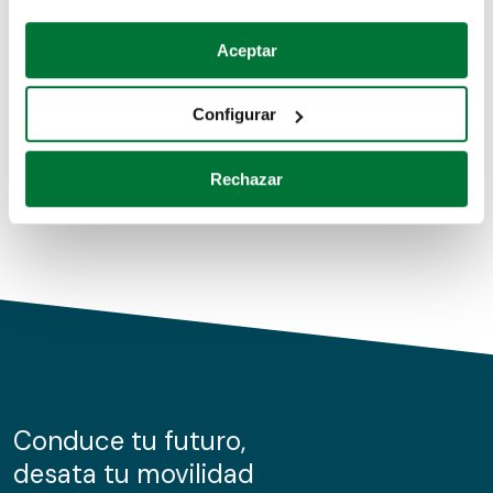
Coches de segunda mano
Si lo permite, también quisiéramos:
Aceptar
Recopilar información sobre su ubicación geográfica
Coches de km0
que puede tener una precisión de varios metros
Configurar
Coches de renting
Identificar su dispositivo analizándolo activamente
para buscar características específicas (huellas
Rechazar
digitales)
Obtenga más información sobre cómo se procesan sus
datos personales y establezca sus preferencias en la
sección de datos
. Puede cambiar o retirar su
consentimiento en cualquier momento en la Declaración
de cookies.
Las cookies de este sitio web se usan para personalizar
el contenido y los anuncios, ofrecer funciones de redes
sociales y analizar el tráfico. Además, compartimos
Conduce tu futuro,
información sobre el uso que haga del sitio web con
desata tu movilidad
nuestros partners de redes sociales, publicidad y análisis