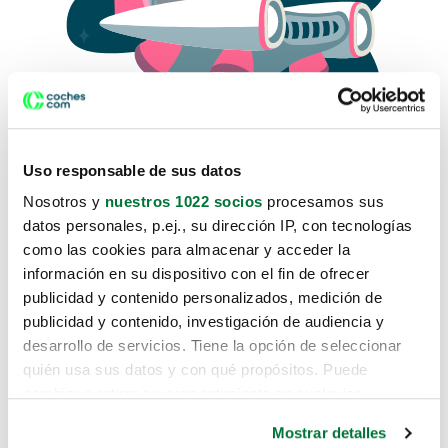
Uso responsable de sus datos
Nosotros y
nuestros 1022 socios
procesamos sus
datos personales, p.ej., su dirección IP, con tecnologías
como las cookies para almacenar y acceder la
Lo sentimos, no sabemos como
información en su dispositivo con el fin de ofrecer
te hemos traido hasta aquí.
publicidad y contenido personalizados, medición de
publicidad y contenido, investigación de audiencia y
desarrollo de servicios. Tiene la opción de seleccionar
Pero puedes encontrar el coche que estás
quién usa sus datos y con qué propósitos. Puede
buscando en alguno de estos enlaces:
cambiar o retirar su consentimiento en cualquier
momento desde la Declaración de cookies o clicando en
Coches nuevos
Mostrar detalles
el Menú de consentimiento.