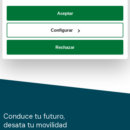
Coches de segunda mano
Si lo permite, también quisiéramos:
Aceptar
Recopilar información sobre su ubicación geográfica
Coches de km0
que puede tener una precisión de varios metros
Configurar
Coches de renting
Identificar su dispositivo analizándolo activamente
para buscar características específicas (huellas
Rechazar
digitales)
Obtenga más información sobre cómo se procesan sus
datos personales y establezca sus preferencias en la
sección de datos
. Puede cambiar o retirar su
consentimiento en cualquier momento en la Declaración
de cookies.
Las cookies de este sitio web se usan para personalizar
el contenido y los anuncios, ofrecer funciones de redes
sociales y analizar el tráfico. Además, compartimos
Conduce tu futuro,
información sobre el uso que haga del sitio web con
desata tu movilidad
nuestros partners de redes sociales, publicidad y análisis