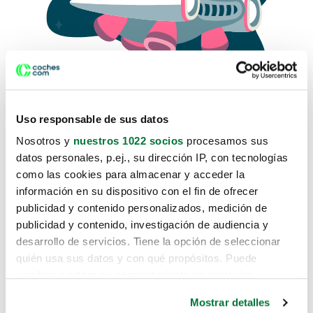
Uso responsable de sus datos
Nosotros y
nuestros 1022 socios
procesamos sus
datos personales, p.ej., su dirección IP, con tecnologías
como las cookies para almacenar y acceder la
Lo sentimos, no sabemos como
información en su dispositivo con el fin de ofrecer
te hemos traido hasta aquí.
publicidad y contenido personalizados, medición de
publicidad y contenido, investigación de audiencia y
desarrollo de servicios. Tiene la opción de seleccionar
Pero puedes encontrar el coche que estás
quién usa sus datos y con qué propósitos. Puede
buscando en alguno de estos enlaces:
cambiar o retirar su consentimiento en cualquier
momento desde la Declaración de cookies o clicando en
Coches nuevos
Mostrar detalles
el Menú de consentimiento.