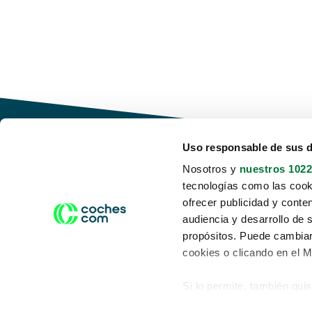
Uso responsable de sus 
Nosotros y
nuestros 1022
tecnologías como las cooki
Conduce tu futuro,
ofrecer publicidad y conte
desata tu movilidad
audiencia y desarrollo de 
propósitos. Puede cambiar
cookies o clicando en el 
Si lo permite, también qui
Acerca de nosotros
Aviso legal
Recopilar información