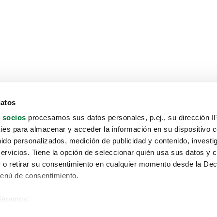
datos
 socios
procesamos sus datos personales, p.ej., su dirección I
es para almacenar y acceder la información en su dispositivo co
nido personalizados, medición de publicidad y contenido, investi
servicios. Tiene la opción de seleccionar quién usa sus datos y 
 o retirar su consentimiento en cualquier momento desde la Dec
Menú de consentimiento.
siéramos:
Aviso protección de datos
 sobre su ubicación geográfica que puede tener una precisión de