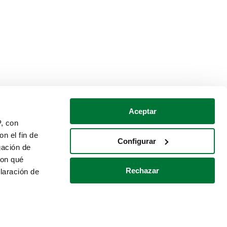
Aceptar
P, con
n el fin de
Configurar
gación de
con qué
Rechazar
laración de
Política de cookies
Contacto
 varios metros