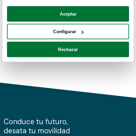
Coches de segunda mano
Si lo permite, también quisiéramos:
Aceptar
Recopilar información sobre su ubicación geográfica
Coches de km0
que puede tener una precisión de varios metros
Configurar
Coches de renting
Identificar su dispositivo analizándolo activamente
para buscar características específicas (huellas
Rechazar
digitales)
Obtenga más información sobre cómo se procesan sus
datos personales y establezca sus preferencias en la
sección de datos
. Puede cambiar o retirar su
consentimiento en cualquier momento en la Declaración
de cookies.
Las cookies de este sitio web se usan para personalizar
el contenido y los anuncios, ofrecer funciones de redes
sociales y analizar el tráfico. Además, compartimos
Conduce tu futuro,
información sobre el uso que haga del sitio web con
desata tu movilidad
nuestros partners de redes sociales, publicidad y análisis