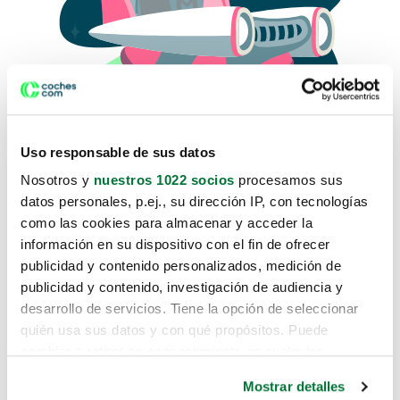
Uso responsable de sus datos
Nosotros y
nuestros 1022 socios
procesamos sus
datos personales, p.ej., su dirección IP, con tecnologías
como las cookies para almacenar y acceder la
Lo sentimos, no sabemos como
información en su dispositivo con el fin de ofrecer
te hemos traido hasta aquí.
publicidad y contenido personalizados, medición de
publicidad y contenido, investigación de audiencia y
desarrollo de servicios. Tiene la opción de seleccionar
Pero puedes encontrar el coche que estás
quién usa sus datos y con qué propósitos. Puede
buscando en alguno de estos enlaces:
cambiar o retirar su consentimiento en cualquier
momento desde la Declaración de cookies o clicando en
Coches nuevos
Mostrar detalles
el Menú de consentimiento.