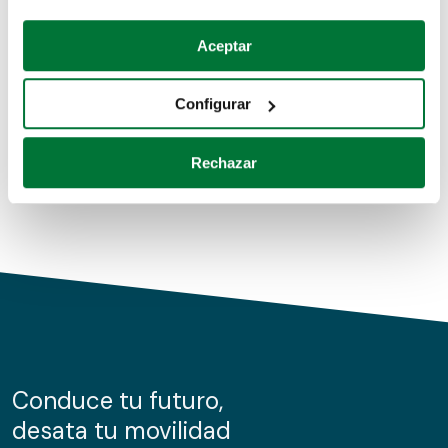
Coches de segunda mano
Si lo permite, también quisiéramos:
Aceptar
Recopilar información sobre su ubicación geográfica
Coches de km0
que puede tener una precisión de varios metros
Configurar
Coches de renting
Identificar su dispositivo analizándolo activamente
para buscar características específicas (huellas
Rechazar
digitales)
Obtenga más información sobre cómo se procesan sus
datos personales y establezca sus preferencias en la
sección de datos
. Puede cambiar o retirar su
consentimiento en cualquier momento en la Declaración
de cookies.
Las cookies de este sitio web se usan para personalizar
el contenido y los anuncios, ofrecer funciones de redes
sociales y analizar el tráfico. Además, compartimos
Conduce tu futuro,
información sobre el uso que haga del sitio web con
desata tu movilidad
nuestros partners de redes sociales, publicidad y análisis