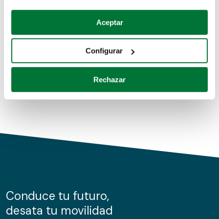
Coches de segunda mano
Si lo permite, también quisiéramos:
Aceptar
Recopilar información sobre su ubicación geográfica
Coches de km0
que puede tener una precisión de varios metros
Configurar
Coches de renting
Identificar su dispositivo analizándolo activamente
para buscar características específicas (huellas
Rechazar
digitales)
Obtenga más información sobre cómo se procesan sus
datos personales y establezca sus preferencias en la
sección de datos
. Puede cambiar o retirar su
consentimiento en cualquier momento en la Declaración
de cookies.
Las cookies de este sitio web se usan para personalizar
el contenido y los anuncios, ofrecer funciones de redes
sociales y analizar el tráfico. Además, compartimos
Conduce tu futuro,
información sobre el uso que haga del sitio web con
desata tu movilidad
nuestros partners de redes sociales, publicidad y análisis