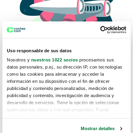
Uso responsable de sus datos
Nosotros y
nuestros 1022 socios
procesamos sus
datos personales, p.ej., su dirección IP, con tecnologías
como las cookies para almacenar y acceder la
Lo sentimos, no sabemos como
información en su dispositivo con el fin de ofrecer
te hemos traido hasta aquí.
publicidad y contenido personalizados, medición de
publicidad y contenido, investigación de audiencia y
desarrollo de servicios. Tiene la opción de seleccionar
Pero puedes encontrar el coche que estás
quién usa sus datos y con qué propósitos. Puede
buscando en alguno de estos enlaces:
cambiar o retirar su consentimiento en cualquier
momento desde la Declaración de cookies o clicando en
Coches nuevos
Mostrar detalles
el Menú de consentimiento.