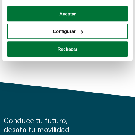
Coches de segunda mano
Si lo permite, también quisiéramos:
Aceptar
Recopilar información sobre su ubicación geográfica
Coches de km0
que puede tener una precisión de varios metros
Configurar
Coches de renting
Identificar su dispositivo analizándolo activamente
para buscar características específicas (huellas
Rechazar
digitales)
Obtenga más información sobre cómo se procesan sus
datos personales y establezca sus preferencias en la
sección de datos
. Puede cambiar o retirar su
consentimiento en cualquier momento en la Declaración
de cookies.
Las cookies de este sitio web se usan para personalizar
el contenido y los anuncios, ofrecer funciones de redes
sociales y analizar el tráfico. Además, compartimos
Conduce tu futuro,
información sobre el uso que haga del sitio web con
desata tu movilidad
nuestros partners de redes sociales, publicidad y análisis