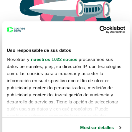
Uso responsable de sus datos
Nosotros y
nuestros 1022 socios
procesamos sus
datos personales, p.ej., su dirección IP, con tecnologías
como las cookies para almacenar y acceder la
Lo sentimos, no sabemos como
información en su dispositivo con el fin de ofrecer
te hemos traido hasta aquí.
publicidad y contenido personalizados, medición de
publicidad y contenido, investigación de audiencia y
desarrollo de servicios. Tiene la opción de seleccionar
Pero puedes encontrar el coche que estás
quién usa sus datos y con qué propósitos. Puede
buscando en alguno de estos enlaces:
cambiar o retirar su consentimiento en cualquier
momento desde la Declaración de cookies o clicando en
Coches nuevos
Mostrar detalles
el Menú de consentimiento.