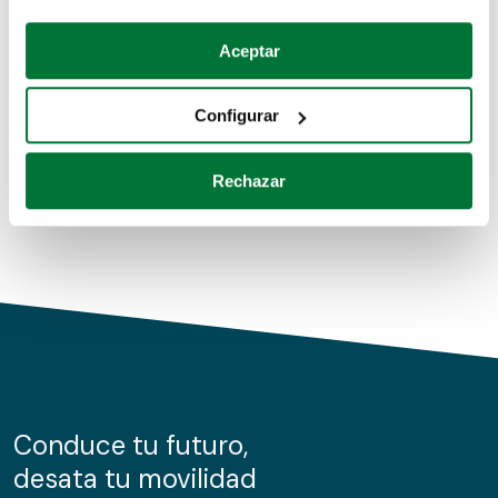
Coches de segunda mano
Si lo permite, también quisiéramos:
Aceptar
Recopilar información sobre su ubicación geográfica
Coches de km0
que puede tener una precisión de varios metros
Configurar
Coches de renting
Identificar su dispositivo analizándolo activamente
para buscar características específicas (huellas
Rechazar
digitales)
Obtenga más información sobre cómo se procesan sus
datos personales y establezca sus preferencias en la
sección de datos
. Puede cambiar o retirar su
consentimiento en cualquier momento en la Declaración
de cookies.
Las cookies de este sitio web se usan para personalizar
el contenido y los anuncios, ofrecer funciones de redes
sociales y analizar el tráfico. Además, compartimos
Conduce tu futuro,
información sobre el uso que haga del sitio web con
desata tu movilidad
nuestros partners de redes sociales, publicidad y análisis