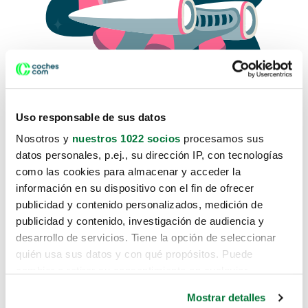
Uso responsable de sus datos
Nosotros y
nuestros 1022 socios
procesamos sus
datos personales, p.ej., su dirección IP, con tecnologías
como las cookies para almacenar y acceder la
Lo sentimos, no sabemos como
información en su dispositivo con el fin de ofrecer
te hemos traido hasta aquí.
publicidad y contenido personalizados, medición de
publicidad y contenido, investigación de audiencia y
desarrollo de servicios. Tiene la opción de seleccionar
Pero puedes encontrar el coche que estás
quién usa sus datos y con qué propósitos. Puede
buscando en alguno de estos enlaces:
cambiar o retirar su consentimiento en cualquier
momento desde la Declaración de cookies o clicando en
Coches nuevos
Mostrar detalles
el Menú de consentimiento.