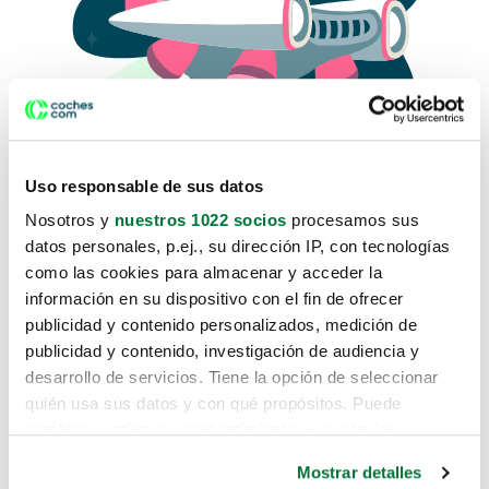
Uso responsable de sus datos
Nosotros y
nuestros 1022 socios
procesamos sus
datos personales, p.ej., su dirección IP, con tecnologías
como las cookies para almacenar y acceder la
Lo sentimos, no sabemos como
información en su dispositivo con el fin de ofrecer
te hemos traido hasta aquí.
publicidad y contenido personalizados, medición de
publicidad y contenido, investigación de audiencia y
desarrollo de servicios. Tiene la opción de seleccionar
Pero puedes encontrar el coche que estás
quién usa sus datos y con qué propósitos. Puede
buscando en alguno de estos enlaces:
cambiar o retirar su consentimiento en cualquier
momento desde la Declaración de cookies o clicando en
Coches nuevos
Mostrar detalles
el Menú de consentimiento.