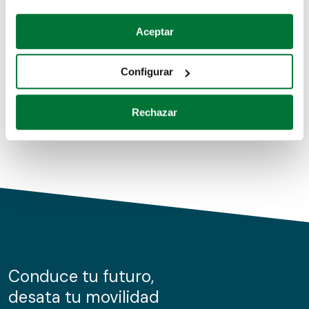
Coches de segunda mano
Si lo permite, también quisiéramos:
Aceptar
Recopilar información sobre su ubicación geográfica
Coches de km0
que puede tener una precisión de varios metros
Configurar
Coches de renting
Identificar su dispositivo analizándolo activamente
para buscar características específicas (huellas
Rechazar
digitales)
Obtenga más información sobre cómo se procesan sus
datos personales y establezca sus preferencias en la
sección de datos
. Puede cambiar o retirar su
consentimiento en cualquier momento en la Declaración
de cookies.
Las cookies de este sitio web se usan para personalizar
el contenido y los anuncios, ofrecer funciones de redes
sociales y analizar el tráfico. Además, compartimos
Conduce tu futuro,
información sobre el uso que haga del sitio web con
desata tu movilidad
nuestros partners de redes sociales, publicidad y análisis