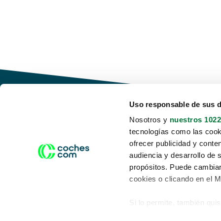
Uso responsable de sus 
Nosotros y
nuestros 1022
tecnologías como las cooki
Conduce tu futuro,
ofrecer publicidad y conte
desata tu movilidad
audiencia y desarrollo de 
propósitos. Puede cambiar
cookies o clicando en el 
Si lo permite, también qui
Acerca de nosotros
Aviso legal
Recopilar información