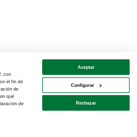
Aceptar
P, con
n el fin de
Configurar
gación de
con qué
Rechazar
laración de
Política de cookies
Contacto
 varios metros