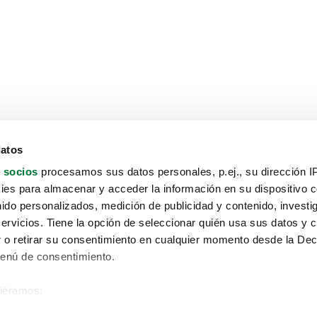
datos
 socios
procesamos sus datos personales, p.ej., su dirección I
es para almacenar y acceder la información en su dispositivo co
nido personalizados, medición de publicidad y contenido, investi
servicios. Tiene la opción de seleccionar quién usa sus datos y 
 o retirar su consentimiento en cualquier momento desde la Dec
Menú de consentimiento.
siéramos:
Aviso protección de datos
 sobre su ubicación geográfica que puede tener una precisión de