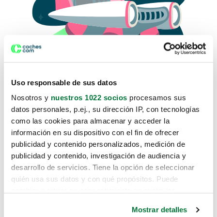
Uso responsable de sus datos
Nosotros y
nuestros 1022 socios
procesamos sus
datos personales, p.ej., su dirección IP, con tecnologías
como las cookies para almacenar y acceder la
Lo sentimos, no sabemos como
información en su dispositivo con el fin de ofrecer
te hemos traido hasta aquí.
publicidad y contenido personalizados, medición de
publicidad y contenido, investigación de audiencia y
desarrollo de servicios. Tiene la opción de seleccionar
Pero puedes encontrar el coche que estás
quién usa sus datos y con qué propósitos. Puede
buscando en alguno de estos enlaces:
cambiar o retirar su consentimiento en cualquier
momento desde la Declaración de cookies o clicando en
Coches nuevos
Mostrar detalles
el Menú de consentimiento.