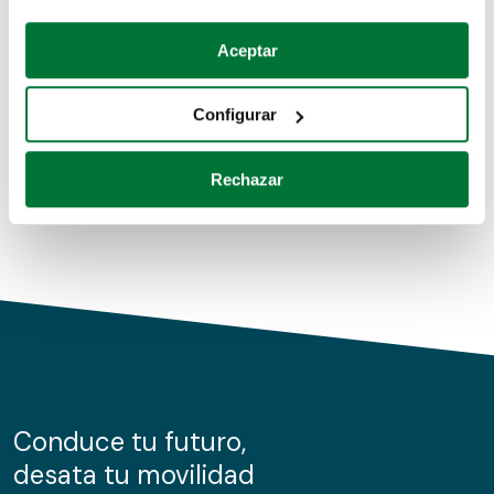
Coches de segunda mano
Si lo permite, también quisiéramos:
Aceptar
Recopilar información sobre su ubicación geográfica
Coches de km0
que puede tener una precisión de varios metros
Configurar
Coches de renting
Identificar su dispositivo analizándolo activamente
para buscar características específicas (huellas
Rechazar
digitales)
Obtenga más información sobre cómo se procesan sus
datos personales y establezca sus preferencias en la
sección de datos
. Puede cambiar o retirar su
consentimiento en cualquier momento en la Declaración
de cookies.
Las cookies de este sitio web se usan para personalizar
el contenido y los anuncios, ofrecer funciones de redes
sociales y analizar el tráfico. Además, compartimos
Conduce tu futuro,
información sobre el uso que haga del sitio web con
desata tu movilidad
nuestros partners de redes sociales, publicidad y análisis