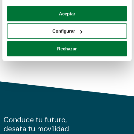
Coches de segunda mano
Si lo permite, también quisiéramos:
Aceptar
Recopilar información sobre su ubicación geográfica
Coches de km0
que puede tener una precisión de varios metros
Configurar
Coches de renting
Identificar su dispositivo analizándolo activamente
para buscar características específicas (huellas
Rechazar
digitales)
Obtenga más información sobre cómo se procesan sus
datos personales y establezca sus preferencias en la
sección de datos
. Puede cambiar o retirar su
consentimiento en cualquier momento en la Declaración
de cookies.
Las cookies de este sitio web se usan para personalizar
el contenido y los anuncios, ofrecer funciones de redes
sociales y analizar el tráfico. Además, compartimos
Conduce tu futuro,
información sobre el uso que haga del sitio web con
desata tu movilidad
nuestros partners de redes sociales, publicidad y análisis