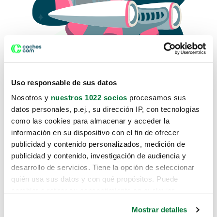
Uso responsable de sus datos
Nosotros y
nuestros 1022 socios
procesamos sus
datos personales, p.ej., su dirección IP, con tecnologías
como las cookies para almacenar y acceder la
Lo sentimos, no sabemos como
información en su dispositivo con el fin de ofrecer
te hemos traido hasta aquí.
publicidad y contenido personalizados, medición de
publicidad y contenido, investigación de audiencia y
desarrollo de servicios. Tiene la opción de seleccionar
Pero puedes encontrar el coche que estás
quién usa sus datos y con qué propósitos. Puede
buscando en alguno de estos enlaces:
cambiar o retirar su consentimiento en cualquier
momento desde la Declaración de cookies o clicando en
Coches nuevos
Mostrar detalles
el Menú de consentimiento.