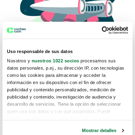
Uso responsable de sus datos
Nosotros y
nuestros 1022 socios
procesamos sus
datos personales, p.ej., su dirección IP, con tecnologías
como las cookies para almacenar y acceder la
Lo sentimos, no sabemos como
información en su dispositivo con el fin de ofrecer
te hemos traido hasta aquí.
publicidad y contenido personalizados, medición de
publicidad y contenido, investigación de audiencia y
desarrollo de servicios. Tiene la opción de seleccionar
Pero puedes encontrar el coche que estás
quién usa sus datos y con qué propósitos. Puede
buscando en alguno de estos enlaces:
cambiar o retirar su consentimiento en cualquier
momento desde la Declaración de cookies o clicando en
Coches nuevos
Mostrar detalles
el Menú de consentimiento.