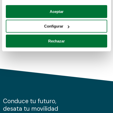
Coches de segunda mano
Si lo permite, también quisiéramos:
Aceptar
Recopilar información sobre su ubicación geográfica
Coches de km0
que puede tener una precisión de varios metros
Configurar
Coches de renting
Identificar su dispositivo analizándolo activamente
para buscar características específicas (huellas
Rechazar
digitales)
Obtenga más información sobre cómo se procesan sus
datos personales y establezca sus preferencias en la
sección de datos
. Puede cambiar o retirar su
consentimiento en cualquier momento en la Declaración
de cookies.
Las cookies de este sitio web se usan para personalizar
el contenido y los anuncios, ofrecer funciones de redes
sociales y analizar el tráfico. Además, compartimos
Conduce tu futuro,
información sobre el uso que haga del sitio web con
desata tu movilidad
nuestros partners de redes sociales, publicidad y análisis