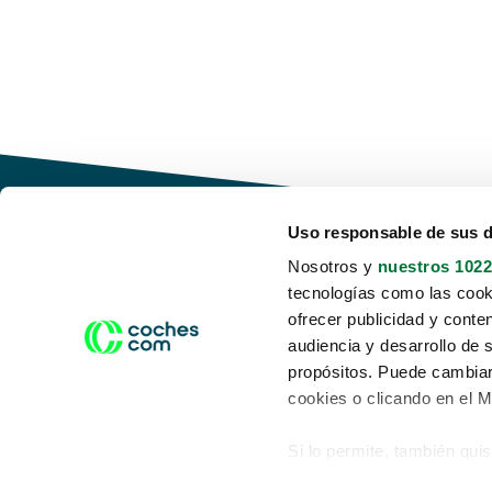
Uso responsable de sus 
Nosotros y
nuestros 1022
tecnologías como las cooki
Conduce tu futuro,
ofrecer publicidad y conte
desata tu movilidad
audiencia y desarrollo de 
propósitos. Puede cambiar
cookies o clicando en el 
Si lo permite, también qui
Acerca de nosotros
Aviso legal
Recopilar información