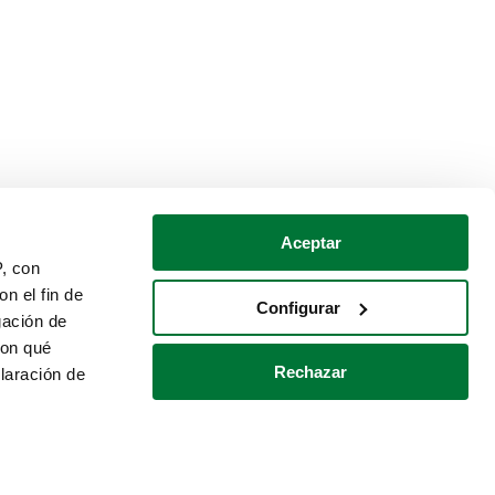
Aceptar
P, con
n el fin de
Configurar
gación de
con qué
Rechazar
laración de
Política de cookies
Contacto
 varios metros