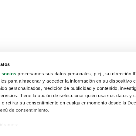
datos
 socios
procesamos sus datos personales, p.ej., su dirección I
es para almacenar y acceder la información en su dispositivo co
nido personalizados, medición de publicidad y contenido, investi
servicios. Tiene la opción de seleccionar quién usa sus datos y 
 o retirar su consentimiento en cualquier momento desde la Dec
Menú de consentimiento.
siéramos:
Aviso protección de datos
 sobre su ubicación geográfica que puede tener una precisión de