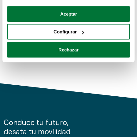
Coches de segunda mano
Si lo permite, también quisiéramos:
Aceptar
Recopilar información sobre su ubicación geográfica
Coches de km0
que puede tener una precisión de varios metros
Configurar
Coches de renting
Identificar su dispositivo analizándolo activamente
para buscar características específicas (huellas
Rechazar
digitales)
Obtenga más información sobre cómo se procesan sus
datos personales y establezca sus preferencias en la
sección de datos
. Puede cambiar o retirar su
consentimiento en cualquier momento en la Declaración
de cookies.
Las cookies de este sitio web se usan para personalizar
el contenido y los anuncios, ofrecer funciones de redes
sociales y analizar el tráfico. Además, compartimos
Conduce tu futuro,
información sobre el uso que haga del sitio web con
desata tu movilidad
nuestros partners de redes sociales, publicidad y análisis