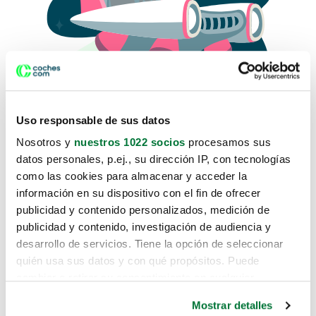
Uso responsable de sus datos
Nosotros y
nuestros 1022 socios
procesamos sus
datos personales, p.ej., su dirección IP, con tecnologías
como las cookies para almacenar y acceder la
Lo sentimos, no sabemos como
información en su dispositivo con el fin de ofrecer
te hemos traido hasta aquí.
publicidad y contenido personalizados, medición de
publicidad y contenido, investigación de audiencia y
desarrollo de servicios. Tiene la opción de seleccionar
Pero puedes encontrar el coche que estás
quién usa sus datos y con qué propósitos. Puede
buscando en alguno de estos enlaces:
cambiar o retirar su consentimiento en cualquier
momento desde la Declaración de cookies o clicando en
Coches nuevos
Mostrar detalles
el Menú de consentimiento.