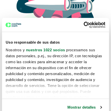
Uso responsable de sus datos
Nosotros y
nuestros 1022 socios
procesamos sus
datos personales, p.ej., su dirección IP, con tecnologías
como las cookies para almacenar y acceder la
Lo sentimos, no sabemos como
información en su dispositivo con el fin de ofrecer
te hemos traido hasta aquí.
publicidad y contenido personalizados, medición de
publicidad y contenido, investigación de audiencia y
desarrollo de servicios. Tiene la opción de seleccionar
Pero puedes encontrar el coche que estás
quién usa sus datos y con qué propósitos. Puede
buscando en alguno de estos enlaces:
cambiar o retirar su consentimiento en cualquier
momento desde la Declaración de cookies o clicando en
Coches nuevos
Mostrar detalles
el Menú de consentimiento.