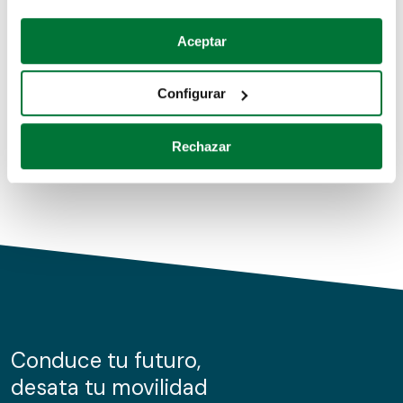
Coches de segunda mano
Si lo permite, también quisiéramos:
Aceptar
Recopilar información sobre su ubicación geográfica
Coches de km0
que puede tener una precisión de varios metros
Configurar
Coches de renting
Identificar su dispositivo analizándolo activamente
para buscar características específicas (huellas
Rechazar
digitales)
Obtenga más información sobre cómo se procesan sus
datos personales y establezca sus preferencias en la
sección de datos
. Puede cambiar o retirar su
consentimiento en cualquier momento en la Declaración
de cookies.
Las cookies de este sitio web se usan para personalizar
el contenido y los anuncios, ofrecer funciones de redes
sociales y analizar el tráfico. Además, compartimos
Conduce tu futuro,
información sobre el uso que haga del sitio web con
desata tu movilidad
nuestros partners de redes sociales, publicidad y análisis