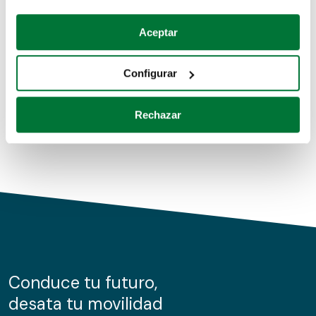
Coches de segunda mano
Si lo permite, también quisiéramos:
Aceptar
Recopilar información sobre su ubicación geográfica
Coches de km0
que puede tener una precisión de varios metros
Configurar
Coches de renting
Identificar su dispositivo analizándolo activamente
para buscar características específicas (huellas
Rechazar
digitales)
Obtenga más información sobre cómo se procesan sus
datos personales y establezca sus preferencias en la
sección de datos
. Puede cambiar o retirar su
consentimiento en cualquier momento en la Declaración
de cookies.
Las cookies de este sitio web se usan para personalizar
el contenido y los anuncios, ofrecer funciones de redes
sociales y analizar el tráfico. Además, compartimos
Conduce tu futuro,
información sobre el uso que haga del sitio web con
desata tu movilidad
nuestros partners de redes sociales, publicidad y análisis