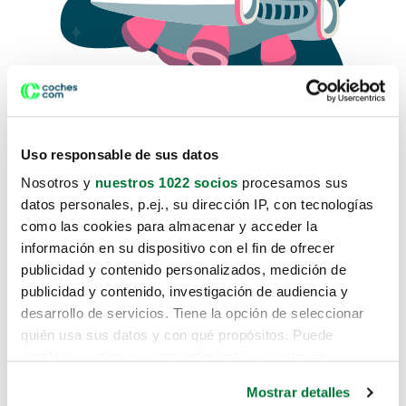
Uso responsable de sus datos
Nosotros y
nuestros 1022 socios
procesamos sus
datos personales, p.ej., su dirección IP, con tecnologías
como las cookies para almacenar y acceder la
Lo sentimos, no sabemos como
información en su dispositivo con el fin de ofrecer
te hemos traido hasta aquí.
publicidad y contenido personalizados, medición de
publicidad y contenido, investigación de audiencia y
desarrollo de servicios. Tiene la opción de seleccionar
Pero puedes encontrar el coche que estás
quién usa sus datos y con qué propósitos. Puede
buscando en alguno de estos enlaces:
cambiar o retirar su consentimiento en cualquier
momento desde la Declaración de cookies o clicando en
Coches nuevos
Mostrar detalles
el Menú de consentimiento.