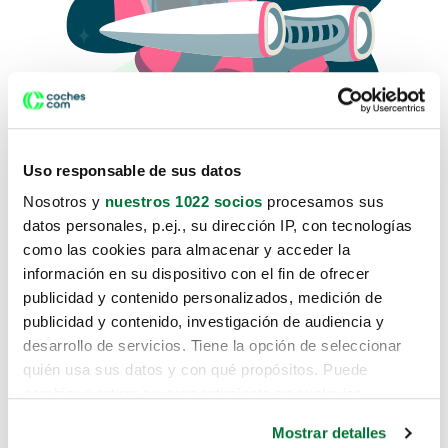
Uso responsable de sus datos
Nosotros y
nuestros 1022 socios
procesamos sus
datos personales, p.ej., su dirección IP, con tecnologías
como las cookies para almacenar y acceder la
Lo sentimos, no sabemos como
información en su dispositivo con el fin de ofrecer
te hemos traido hasta aquí.
publicidad y contenido personalizados, medición de
publicidad y contenido, investigación de audiencia y
desarrollo de servicios. Tiene la opción de seleccionar
Pero puedes encontrar el coche que estás
quién usa sus datos y con qué propósitos. Puede
buscando en alguno de estos enlaces:
cambiar o retirar su consentimiento en cualquier
momento desde la Declaración de cookies o clicando en
Coches nuevos
Mostrar detalles
el Menú de consentimiento.