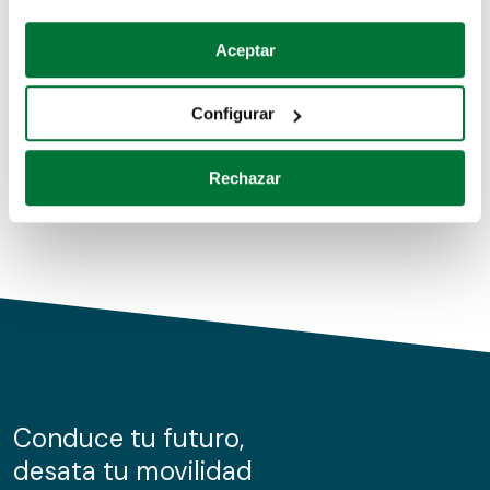
Coches de segunda mano
Si lo permite, también quisiéramos:
Aceptar
Recopilar información sobre su ubicación geográfica
Coches de km0
que puede tener una precisión de varios metros
Configurar
Coches de renting
Identificar su dispositivo analizándolo activamente
para buscar características específicas (huellas
Rechazar
digitales)
Obtenga más información sobre cómo se procesan sus
datos personales y establezca sus preferencias en la
sección de datos
. Puede cambiar o retirar su
consentimiento en cualquier momento en la Declaración
de cookies.
Las cookies de este sitio web se usan para personalizar
el contenido y los anuncios, ofrecer funciones de redes
sociales y analizar el tráfico. Además, compartimos
Conduce tu futuro,
información sobre el uso que haga del sitio web con
desata tu movilidad
nuestros partners de redes sociales, publicidad y análisis