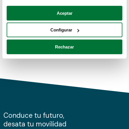
Coches de segunda mano
Si lo permite, también quisiéramos:
Aceptar
Recopilar información sobre su ubicación geográfica
Coches de km0
que puede tener una precisión de varios metros
Configurar
Coches de renting
Identificar su dispositivo analizándolo activamente
para buscar características específicas (huellas
Rechazar
digitales)
Obtenga más información sobre cómo se procesan sus
datos personales y establezca sus preferencias en la
sección de datos
. Puede cambiar o retirar su
consentimiento en cualquier momento en la Declaración
de cookies.
Las cookies de este sitio web se usan para personalizar
el contenido y los anuncios, ofrecer funciones de redes
sociales y analizar el tráfico. Además, compartimos
Conduce tu futuro,
información sobre el uso que haga del sitio web con
desata tu movilidad
nuestros partners de redes sociales, publicidad y análisis