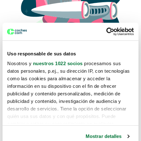
Uso responsable de sus datos
Nosotros y
nuestros 1022 socios
procesamos sus
datos personales, p.ej., su dirección IP, con tecnologías
como las cookies para almacenar y acceder la
Lo sentimos, no sabemos como
información en su dispositivo con el fin de ofrecer
te hemos traido hasta aquí.
publicidad y contenido personalizados, medición de
publicidad y contenido, investigación de audiencia y
desarrollo de servicios. Tiene la opción de seleccionar
Pero puedes encontrar el coche que estás
quién usa sus datos y con qué propósitos. Puede
buscando en alguno de estos enlaces:
cambiar o retirar su consentimiento en cualquier
momento desde la Declaración de cookies o clicando en
Coches nuevos
Mostrar detalles
el Menú de consentimiento.