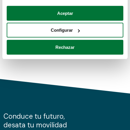
Coches de segunda mano
Si lo permite, también quisiéramos:
Aceptar
Recopilar información sobre su ubicación geográfica
Coches de km0
que puede tener una precisión de varios metros
Configurar
Coches de renting
Identificar su dispositivo analizándolo activamente
para buscar características específicas (huellas
Rechazar
digitales)
Obtenga más información sobre cómo se procesan sus
datos personales y establezca sus preferencias en la
sección de datos
. Puede cambiar o retirar su
consentimiento en cualquier momento en la Declaración
de cookies.
Las cookies de este sitio web se usan para personalizar
el contenido y los anuncios, ofrecer funciones de redes
sociales y analizar el tráfico. Además, compartimos
Conduce tu futuro,
información sobre el uso que haga del sitio web con
desata tu movilidad
nuestros partners de redes sociales, publicidad y análisis