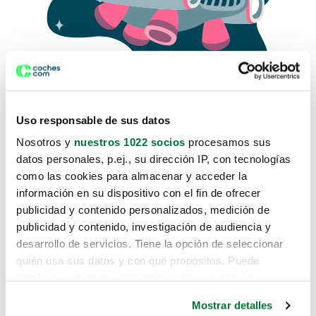
Uso responsable de sus datos
Nosotros y
nuestros 1022 socios
procesamos sus
datos personales, p.ej., su dirección IP, con tecnologías
como las cookies para almacenar y acceder la
Lo sentimos, no sabemos como
información en su dispositivo con el fin de ofrecer
te hemos traido hasta aquí.
publicidad y contenido personalizados, medición de
publicidad y contenido, investigación de audiencia y
desarrollo de servicios. Tiene la opción de seleccionar
Pero puedes encontrar el coche que estás
quién usa sus datos y con qué propósitos. Puede
buscando en alguno de estos enlaces:
cambiar o retirar su consentimiento en cualquier
momento desde la Declaración de cookies o clicando en
Coches nuevos
Mostrar detalles
el Menú de consentimiento.