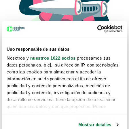
Uso responsable de sus datos
Nosotros y
nuestros 1022 socios
procesamos sus
datos personales, p.ej., su dirección IP, con tecnologías
como las cookies para almacenar y acceder la
Lo sentimos, no sabemos como
información en su dispositivo con el fin de ofrecer
te hemos traido hasta aquí.
publicidad y contenido personalizados, medición de
publicidad y contenido, investigación de audiencia y
desarrollo de servicios. Tiene la opción de seleccionar
Pero puedes encontrar el coche que estás
quién usa sus datos y con qué propósitos. Puede
buscando en alguno de estos enlaces:
cambiar o retirar su consentimiento en cualquier
momento desde la Declaración de cookies o clicando en
Coches nuevos
Mostrar detalles
el Menú de consentimiento.