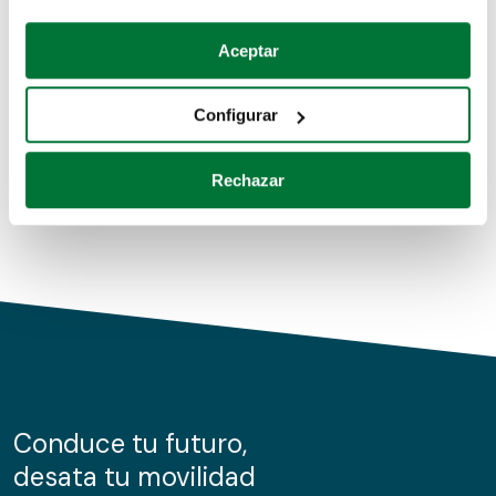
Coches de segunda mano
Si lo permite, también quisiéramos:
Aceptar
Recopilar información sobre su ubicación geográfica
Coches de km0
que puede tener una precisión de varios metros
Configurar
Coches de renting
Identificar su dispositivo analizándolo activamente
para buscar características específicas (huellas
Rechazar
digitales)
Obtenga más información sobre cómo se procesan sus
datos personales y establezca sus preferencias en la
sección de datos
. Puede cambiar o retirar su
consentimiento en cualquier momento en la Declaración
de cookies.
Las cookies de este sitio web se usan para personalizar
el contenido y los anuncios, ofrecer funciones de redes
sociales y analizar el tráfico. Además, compartimos
Conduce tu futuro,
información sobre el uso que haga del sitio web con
desata tu movilidad
nuestros partners de redes sociales, publicidad y análisis