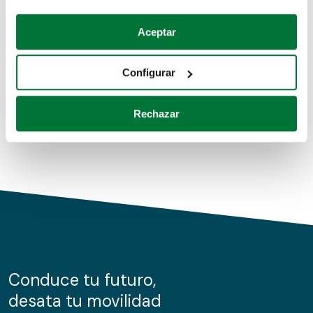
Coches de segunda mano
Si lo permite, también quisiéramos:
Aceptar
Recopilar información sobre su ubicación geográfica
Coches de km0
que puede tener una precisión de varios metros
Configurar
Coches de renting
Identificar su dispositivo analizándolo activamente
para buscar características específicas (huellas
Rechazar
digitales)
Obtenga más información sobre cómo se procesan sus
datos personales y establezca sus preferencias en la
sección de datos
. Puede cambiar o retirar su
consentimiento en cualquier momento en la Declaración
de cookies.
Las cookies de este sitio web se usan para personalizar
el contenido y los anuncios, ofrecer funciones de redes
sociales y analizar el tráfico. Además, compartimos
Conduce tu futuro,
información sobre el uso que haga del sitio web con
desata tu movilidad
nuestros partners de redes sociales, publicidad y análisis