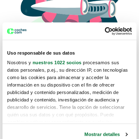
Uso responsable de sus datos
Nosotros y
nuestros 1022 socios
procesamos sus
datos personales, p.ej., su dirección IP, con tecnologías
como las cookies para almacenar y acceder la
Lo sentimos, no sabemos como
información en su dispositivo con el fin de ofrecer
te hemos traido hasta aquí.
publicidad y contenido personalizados, medición de
publicidad y contenido, investigación de audiencia y
desarrollo de servicios. Tiene la opción de seleccionar
Pero puedes encontrar el coche que estás
quién usa sus datos y con qué propósitos. Puede
buscando en alguno de estos enlaces:
cambiar o retirar su consentimiento en cualquier
momento desde la Declaración de cookies o clicando en
Coches nuevos
Mostrar detalles
el Menú de consentimiento.