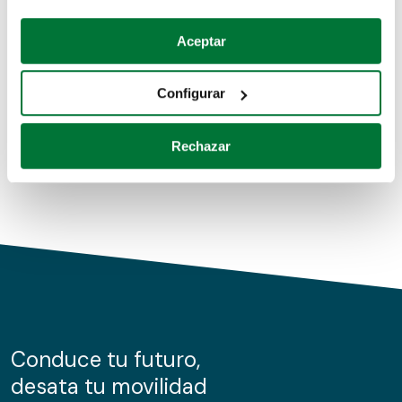
Coches de segunda mano
Si lo permite, también quisiéramos:
Aceptar
Recopilar información sobre su ubicación geográfica
Coches de km0
que puede tener una precisión de varios metros
Configurar
Coches de renting
Identificar su dispositivo analizándolo activamente
para buscar características específicas (huellas
Rechazar
digitales)
Obtenga más información sobre cómo se procesan sus
datos personales y establezca sus preferencias en la
sección de datos
. Puede cambiar o retirar su
consentimiento en cualquier momento en la Declaración
de cookies.
Las cookies de este sitio web se usan para personalizar
el contenido y los anuncios, ofrecer funciones de redes
sociales y analizar el tráfico. Además, compartimos
Conduce tu futuro,
información sobre el uso que haga del sitio web con
desata tu movilidad
nuestros partners de redes sociales, publicidad y análisis