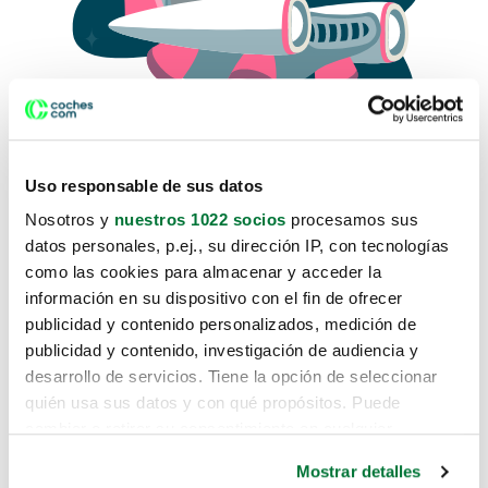
Uso responsable de sus datos
Nosotros y
nuestros 1022 socios
procesamos sus
datos personales, p.ej., su dirección IP, con tecnologías
como las cookies para almacenar y acceder la
Lo sentimos, no sabemos como
información en su dispositivo con el fin de ofrecer
te hemos traido hasta aquí.
publicidad y contenido personalizados, medición de
publicidad y contenido, investigación de audiencia y
desarrollo de servicios. Tiene la opción de seleccionar
Pero puedes encontrar el coche que estás
quién usa sus datos y con qué propósitos. Puede
buscando en alguno de estos enlaces:
cambiar o retirar su consentimiento en cualquier
momento desde la Declaración de cookies o clicando en
Coches nuevos
Mostrar detalles
el Menú de consentimiento.