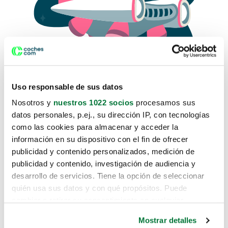
Uso responsable de sus datos
Nosotros y
nuestros 1022 socios
procesamos sus
datos personales, p.ej., su dirección IP, con tecnologías
como las cookies para almacenar y acceder la
Lo sentimos, no sabemos como
información en su dispositivo con el fin de ofrecer
te hemos traido hasta aquí.
publicidad y contenido personalizados, medición de
publicidad y contenido, investigación de audiencia y
desarrollo de servicios. Tiene la opción de seleccionar
Pero puedes encontrar el coche que estás
quién usa sus datos y con qué propósitos. Puede
buscando en alguno de estos enlaces:
cambiar o retirar su consentimiento en cualquier
momento desde la Declaración de cookies o clicando en
Coches nuevos
Mostrar detalles
el Menú de consentimiento.