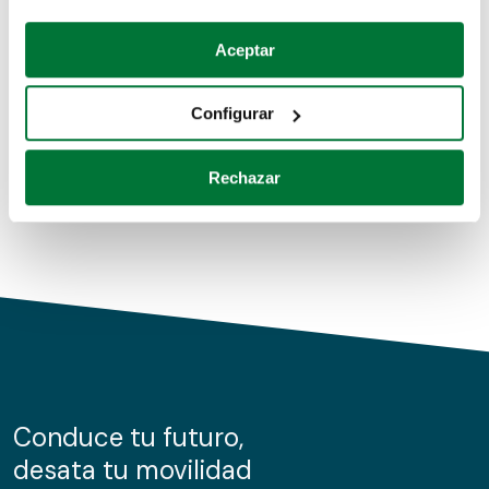
Coches de segunda mano
Si lo permite, también quisiéramos:
Aceptar
Recopilar información sobre su ubicación geográfica
Coches de km0
que puede tener una precisión de varios metros
Configurar
Coches de renting
Identificar su dispositivo analizándolo activamente
para buscar características específicas (huellas
Rechazar
digitales)
Obtenga más información sobre cómo se procesan sus
datos personales y establezca sus preferencias en la
sección de datos
. Puede cambiar o retirar su
consentimiento en cualquier momento en la Declaración
de cookies.
Las cookies de este sitio web se usan para personalizar
el contenido y los anuncios, ofrecer funciones de redes
sociales y analizar el tráfico. Además, compartimos
Conduce tu futuro,
información sobre el uso que haga del sitio web con
desata tu movilidad
nuestros partners de redes sociales, publicidad y análisis