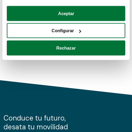
Coches de segunda mano
Si lo permite, también quisiéramos:
Aceptar
Recopilar información sobre su ubicación geográfica
Coches de km0
que puede tener una precisión de varios metros
Configurar
Coches de renting
Identificar su dispositivo analizándolo activamente
para buscar características específicas (huellas
Rechazar
digitales)
Obtenga más información sobre cómo se procesan sus
datos personales y establezca sus preferencias en la
sección de datos
. Puede cambiar o retirar su
consentimiento en cualquier momento en la Declaración
de cookies.
Las cookies de este sitio web se usan para personalizar
el contenido y los anuncios, ofrecer funciones de redes
sociales y analizar el tráfico. Además, compartimos
Conduce tu futuro,
información sobre el uso que haga del sitio web con
desata tu movilidad
nuestros partners de redes sociales, publicidad y análisis