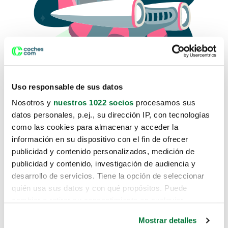
Uso responsable de sus datos
Nosotros y
nuestros 1022 socios
procesamos sus
datos personales, p.ej., su dirección IP, con tecnologías
como las cookies para almacenar y acceder la
Lo sentimos, no sabemos como
información en su dispositivo con el fin de ofrecer
te hemos traido hasta aquí.
publicidad y contenido personalizados, medición de
publicidad y contenido, investigación de audiencia y
desarrollo de servicios. Tiene la opción de seleccionar
Pero puedes encontrar el coche que estás
quién usa sus datos y con qué propósitos. Puede
buscando en alguno de estos enlaces:
cambiar o retirar su consentimiento en cualquier
momento desde la Declaración de cookies o clicando en
Coches nuevos
Mostrar detalles
el Menú de consentimiento.