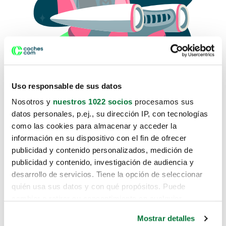
Uso responsable de sus datos
Nosotros y
nuestros 1022 socios
procesamos sus
datos personales, p.ej., su dirección IP, con tecnologías
como las cookies para almacenar y acceder la
Lo sentimos, no sabemos como
información en su dispositivo con el fin de ofrecer
te hemos traido hasta aquí.
publicidad y contenido personalizados, medición de
publicidad y contenido, investigación de audiencia y
desarrollo de servicios. Tiene la opción de seleccionar
Pero puedes encontrar el coche que estás
quién usa sus datos y con qué propósitos. Puede
buscando en alguno de estos enlaces:
cambiar o retirar su consentimiento en cualquier
momento desde la Declaración de cookies o clicando en
Coches nuevos
Mostrar detalles
el Menú de consentimiento.