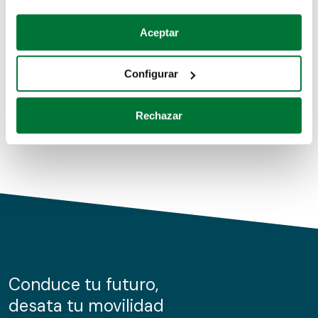
Coches de segunda mano
Si lo permite, también quisiéramos:
Aceptar
Recopilar información sobre su ubicación geográfica
Coches de km0
que puede tener una precisión de varios metros
Configurar
Coches de renting
Identificar su dispositivo analizándolo activamente
para buscar características específicas (huellas
Rechazar
digitales)
Obtenga más información sobre cómo se procesan sus
datos personales y establezca sus preferencias en la
sección de datos
. Puede cambiar o retirar su
consentimiento en cualquier momento en la Declaración
de cookies.
Las cookies de este sitio web se usan para personalizar
el contenido y los anuncios, ofrecer funciones de redes
sociales y analizar el tráfico. Además, compartimos
Conduce tu futuro,
información sobre el uso que haga del sitio web con
desata tu movilidad
nuestros partners de redes sociales, publicidad y análisis