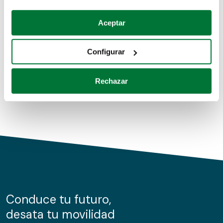
Coches de segunda mano
Si lo permite, también quisiéramos:
Aceptar
Recopilar información sobre su ubicación geográfica
Coches de km0
que puede tener una precisión de varios metros
Configurar
Coches de renting
Identificar su dispositivo analizándolo activamente
para buscar características específicas (huellas
Rechazar
digitales)
Obtenga más información sobre cómo se procesan sus
datos personales y establezca sus preferencias en la
sección de datos
. Puede cambiar o retirar su
consentimiento en cualquier momento en la Declaración
de cookies.
Las cookies de este sitio web se usan para personalizar
el contenido y los anuncios, ofrecer funciones de redes
sociales y analizar el tráfico. Además, compartimos
Conduce tu futuro,
información sobre el uso que haga del sitio web con
desata tu movilidad
nuestros partners de redes sociales, publicidad y análisis