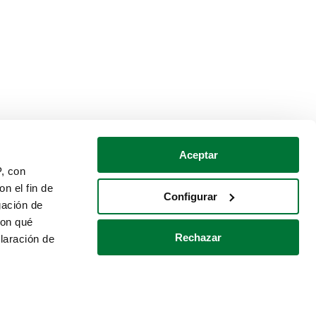
Aceptar
P, con
n el fin de
Configurar
gación de
con qué
Rechazar
laración de
Política de cookies
Contacto
 varios metros