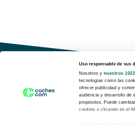
Uso responsable de sus 
Nosotros y
nuestros 1022
tecnologías como las cooki
Conduce tu futuro,
ofrecer publicidad y conte
desata tu movilidad
audiencia y desarrollo de 
propósitos. Puede cambiar
cookies o clicando en el 
Si lo permite, también qui
Acerca de nosotros
Aviso legal
Recopilar información