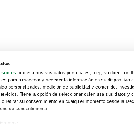
datos
 socios
procesamos sus datos personales, p.ej., su dirección I
es para almacenar y acceder la información en su dispositivo co
nido personalizados, medición de publicidad y contenido, investi
servicios. Tiene la opción de seleccionar quién usa sus datos y 
 o retirar su consentimiento en cualquier momento desde la Dec
Menú de consentimiento.
siéramos:
Aviso protección de datos
 sobre su ubicación geográfica que puede tener una precisión de